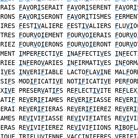
ERAIS
F
A
V
OR
I
SERAIT
F
A
V
OR
I
SERENT
F
A
V
OR
I
ERONS
F
A
V
OR
I
SERONT
F
A
V
OR
I
TISMES
F
ERMEN
AIRES
F
EST
IV
ALIERE
F
EST
IV
ALIERS
F
LU
VI
O
ETRES
F
OUR
V
O
I
EMENT
F
OUR
V
O
I
ERAIS
F
OUR
V
O
ERIEZ
F
OUR
V
O
I
ERONS
F
OUR
V
O
I
ERONT
F
OUR
V
O
EMENT
I
MPER
F
ECTI
V
E
I
NA
F
FECTI
V
ES
I
N
F
ECT
ARIEE
I
N
F
ERO
V
ARIES
I
N
F
IRMATI
V
ES
I
N
F
ORM
SI
V
ES
I
N
V
ERI
F
IABLE LACTO
F
LA
VI
NE MAL
F
OR
ASI
F
S MOD
IF
ICATI
V
E NOT
IF
ICATI
V
E PER
F
OR
EX
IV
E PRESER
V
AT
IF
S RE
F
LECT
IV
ITE RE
F
LEX
CATI
F
RE
V
ER
IF
IAMES RE
V
ER
IF
IASSE RE
V
ER
I
IERAI RE
V
ER
IF
IERAS RE
V
ER
IF
IEREZ RE
V
ER
I
IAMES RE
VI
VI
F
IASSE RE
VI
VI
F
IATES RE
VI
VI
IERAS RE
VI
VI
F
IEREZ RE
VI
VI
F
IIONS R
I
BO
F
L
NIQUE TR
IF
LU
V
IENNE
V
ACC
I
NI
F
ERES
V
ER
IF
I