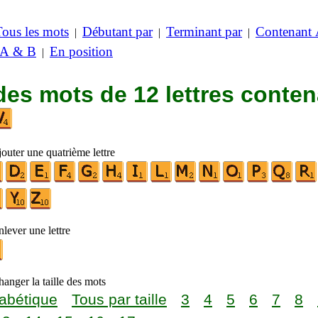
Tous les mots
Débutant par
Terminant par
Contenant
|
|
|
 A & B
En position
|
des mots de 12 lettres conte
outer une quatrième lettre
lever une lettre
anger la taille des mots
abétique
Tous par taille
3
4
5
6
7
8