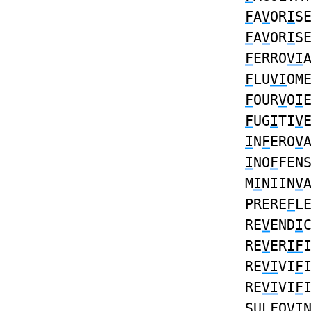
F
A
V
OR
I
S
F
A
V
OR
I
S
F
ERRO
VI
F
LU
VI
OM
F
OUR
V
O
I
F
UG
I
TI
V
I
N
F
ERO
V
I
NO
F
FEN
M
I
NIIN
V
PRERE
F
L
RE
V
END
I
RE
V
ER
IF
RE
VI
VI
F
RE
VI
VI
F
SUL
F
O
VI