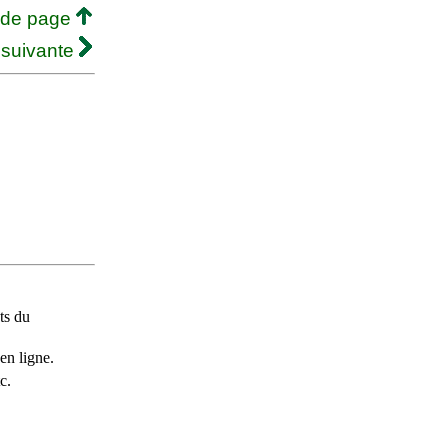
 de page
 suivante
ts du
en ligne.
c.