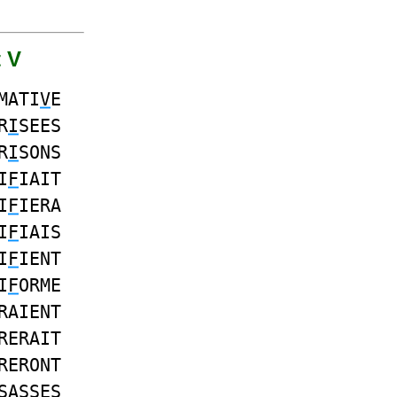
t V
MATI
V
E
R
I
SEES
R
I
SONS
I
F
IAIT
I
F
IERA
I
F
IAIS
I
F
IENT
I
F
ORME
RAIENT
RERAIT
RERONT
SASSES