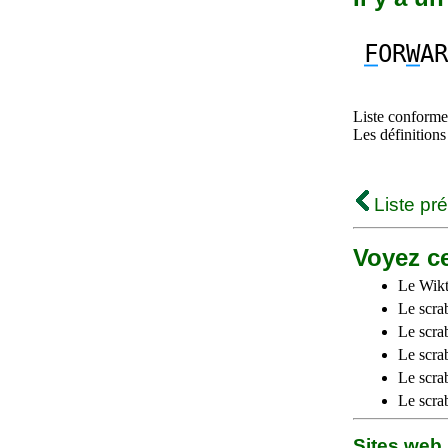
F
OR
W
AR
Liste conforme 
Les définitions
Liste pr
Voyez ce
Le Wikt
Le scra
Le scra
Le scrab
Le scra
Le scra
Sites we