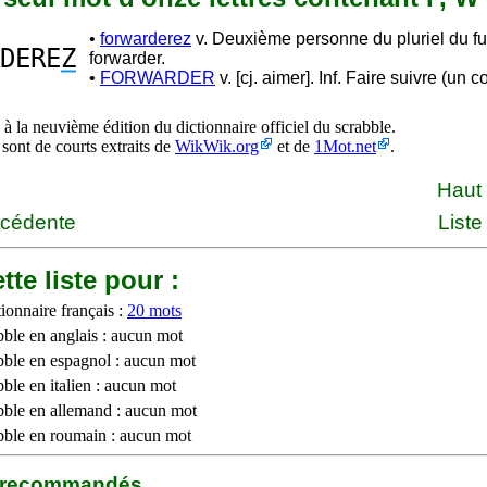
•
forwarderez
v. Deuxième personne du pluriel du fu
DERE
Z
forwarder.
•
FORWARDER
v. [cj. aimer]. Inf. Faire suivre (un co
à la neuvième édition du dictionnaire officiel du scrabble.
 sont de courts extraits de
WikWik.org
et de
1Mot.net
.
Haut
écédente
Liste
tte liste pour :
ionnaire français :
20 mots
bble en anglais : aucun mot
bble en espagnol : aucun mot
ble en italien : aucun mot
bble en allemand : aucun mot
bble en roumain : aucun mot
b recommandés