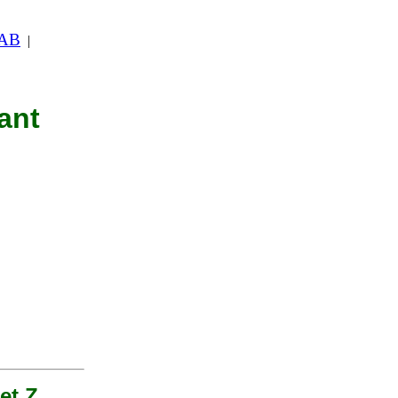
 AB
|
ant
et Z