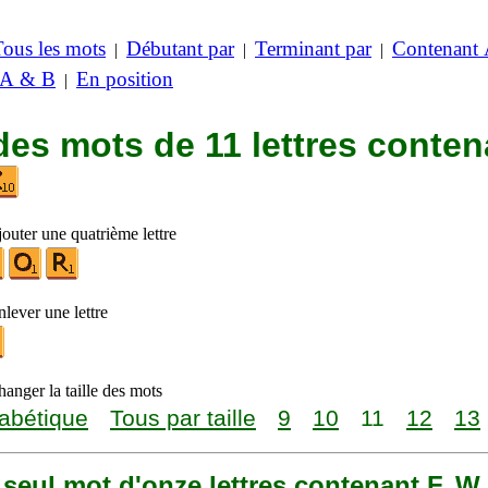
Tous les mots
Débutant par
Terminant par
Contenant
|
|
|
 A & B
En position
|
des mots de 11 lettres conten
outer une quatrième lettre
lever une lettre
anger la taille des mots
abétique
Tous par taille
9
10
11
12
13
n seul mot d'onze lettres contenant F, W 