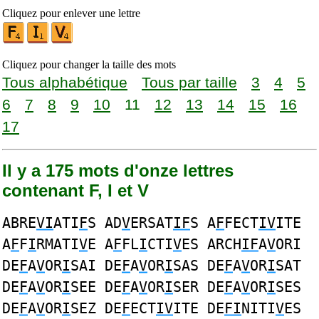
Cliquez pour enlever une lettre
Cliquez pour changer la taille des mots
Tous alphabétique
Tous par taille
3
4
5
6
7
8
9
10
11
12
13
14
15
16
17
Il y a 175 mots d'onze lettres
contenant F, I et V
ABRE
VI
ATI
F
S AD
V
ERSAT
IF
S A
F
FECT
IV
ITE
A
F
F
I
RMATI
V
E A
F
FL
I
CTI
V
ES ARCH
IF
A
V
ORI
DE
F
A
V
OR
I
SAI DE
F
A
V
OR
I
SAS DE
F
A
V
OR
I
SAT
DE
F
A
V
OR
I
SEE DE
F
A
V
OR
I
SER DE
F
A
V
OR
I
SES
DE
F
A
V
OR
I
SEZ DE
F
ECT
IV
ITE DE
FI
NITI
V
ES