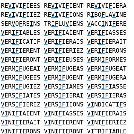
RE
VI
VI
F
IEES RE
VI
VI
F
IENT RE
VI
VI
F
IERA
RE
VI
VI
F
IIEZ RE
VI
VI
F
IONS R
I
BO
F
LA
V
INE
SER
V
O
F
RE
I
NS TR
IF
LU
V
IENS
V
ACC
I
NI
F
ERE
V
ER
IF
IABLES
V
ER
IF
IAIENT
V
ER
IF
IASSES
V
ER
IF
ICATIF
V
ER
IF
IERAIS
V
ER
IF
IERAIT
V
ER
IF
IERENT
V
ER
IF
IERIEZ
V
ER
IF
IERONS
V
ER
IF
IERONT
V
ER
IF
IEUSES
V
ERM
IF
ORMES
V
ERM
IF
UGEAI
V
ERM
IF
UGEAS
V
ERM
IF
UGEAT
V
ERM
IF
UGEES
V
ERM
IF
UGENT
V
ERM
IF
UGERA
V
ERM
IF
UGIEZ
V
ERS
IF
IAMES
V
ERS
IF
IASSE
V
ERS
IF
IATES
V
ERS
IF
IERAI
V
ERS
IF
IERAS
V
ERS
IF
IEREZ
V
ERS
IF
IIONS
VI
NDICATI
F
S
VI
NI
F
IAIENT
VI
NI
F
IASSES
VI
NI
F
IERAIS
VI
NI
F
IERAIT
VI
NI
F
IERENT
VI
NI
F
IERIEZ
VI
NI
F
IERONS
VI
NI
F
IERONT
VI
TRI
F
IABLE