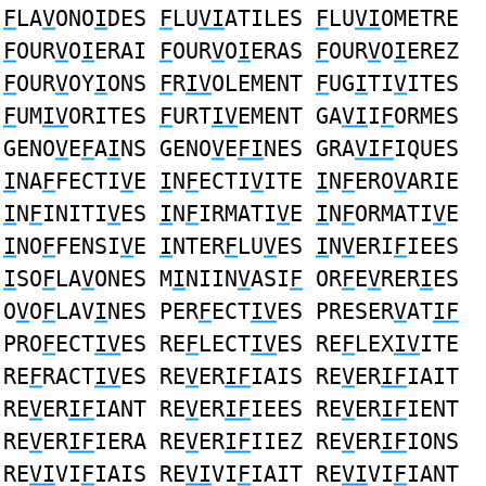
F
LA
V
ONO
I
DES
F
LU
VI
ATILES
F
LU
VI
OMETRE
F
OUR
V
O
I
ERAI
F
OUR
V
O
I
ERAS
F
OUR
V
O
I
EREZ
F
OUR
V
OY
I
ONS
F
R
IV
OLEMENT
F
UG
I
TI
V
ITES
F
UM
IV
ORITES
F
URT
IV
EMENT GA
VI
I
F
ORMES
GENO
V
E
F
A
I
NS GENO
V
E
FI
NES GRA
VIF
IQUES
I
NA
F
FECTI
V
E
I
N
F
ECTI
V
ITE
I
N
F
ERO
V
ARIE
I
N
F
INITI
V
ES
I
N
F
IRMATI
V
E
I
N
F
ORMATI
V
E
I
NO
F
FENSI
V
E
I
NTER
F
LU
V
ES
I
N
V
ERI
F
IEES
I
SO
F
LA
V
ONES M
I
NIIN
V
ASI
F
OR
F
E
V
RER
I
ES
O
V
O
F
LAV
I
NES PER
F
ECT
IV
ES PRESER
V
AT
IF
PRO
F
ECT
IV
ES RE
F
LECT
IV
ES RE
F
LEX
IV
ITE
RE
F
RACT
IV
ES RE
V
ER
IF
IAIS RE
V
ER
IF
IAIT
RE
V
ER
IF
IANT RE
V
ER
IF
IEES RE
V
ER
IF
IENT
RE
V
ER
IF
IERA RE
V
ER
IF
IIEZ RE
V
ER
IF
IONS
RE
VI
VI
F
IAIS RE
VI
VI
F
IAIT RE
VI
VI
F
IANT