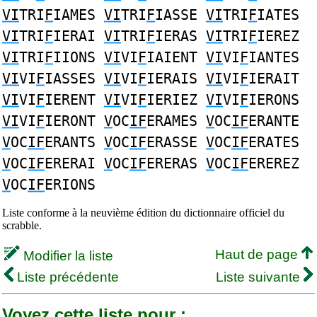
VI
TRI
F
IAMES
VI
TRI
F
IASSE
VI
TRI
F
IATES
VI
TRI
F
IERAI
VI
TRI
F
IERAS
VI
TRI
F
IEREZ
VI
TRI
F
IIONS
VI
VI
F
IAIENT
VI
VI
F
IANTES
VI
VI
F
IASSES
VI
VI
F
IERAIS
VI
VI
F
IERAIT
VI
VI
F
IERENT
VI
VI
F
IERIEZ
VI
VI
F
IERONS
VI
VI
F
IERONT
V
OC
IF
ERAMES
V
OC
IF
ERANTE
V
OC
IF
ERANTS
V
OC
IF
ERASSE
V
OC
IF
ERATES
V
OC
IF
ERERAI
V
OC
IF
ERERAS
V
OC
IF
EREREZ
V
OC
IF
ERIONS
Liste conforme à la neuvième édition du dictionnaire officiel du
scrabble.
Haut de page
Modifier la liste
Liste précédente
Liste suivante
Voyez cette liste pour :