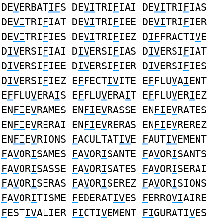
DE
V
ERBAT
IF
S DE
VI
TRI
F
IAI DE
VI
TRI
F
IAS
DE
VI
TRI
F
IAT DE
VI
TRI
F
IEE DE
VI
TRI
F
IER
DE
VI
TRI
F
IES DE
VI
TRI
F
IEZ D
IF
FRACTI
V
E
D
IV
ERSI
F
IAI D
IV
ERSI
F
IAS D
IV
ERSI
F
IAT
D
IV
ERSI
F
IEE D
IV
ERSI
F
IER D
IV
ERSI
F
IES
D
IV
ERSI
F
IEZ E
F
FECT
IV
ITE E
F
FLU
V
A
I
ENT
E
F
FLU
V
ERA
I
S E
F
FLU
V
ERA
I
T E
F
FLU
V
ER
I
EZ
EN
FI
E
V
RAMES EN
FI
E
V
RASSE EN
FI
E
V
RATES
EN
FI
E
V
RERAI EN
FI
E
V
RERAS EN
FI
E
V
REREZ
EN
FI
E
V
RIONS
F
ACULTAT
IV
E
F
AUT
IV
EMENT
F
A
V
OR
I
SAMES
F
A
V
OR
I
SANTE
F
A
V
OR
I
SANTS
F
A
V
OR
I
SASSE
F
A
V
OR
I
SATES
F
A
V
OR
I
SERAI
F
A
V
OR
I
SERAS
F
A
V
OR
I
SEREZ
F
A
V
OR
I
SIONS
F
A
V
OR
I
TISME
F
EDERAT
IV
ES
F
ERRO
VI
AIRE
F
EST
IV
ALIER
FI
CTI
V
EMENT
FI
GURATI
V
ES