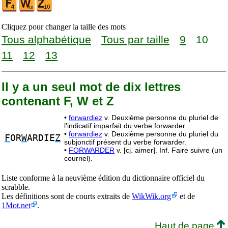
Cliquez pour changer la taille des mots
Tous alphabétique
Tous par taille
9
10
11
12
13
Il y a un seul mot de dix lettres
contenant F, W et Z
•
forwardiez
v. Deuxième personne du pluriel de
l’indicatif imparfait du verbe forwarder.
•
forwardiez
v. Deuxième personne du pluriel du
F
OR
W
ARDIE
Z
subjonctif présent du verbe forwarder.
•
FORWARDER
v. [cj. aimer]. Inf. Faire suivre (un
courriel).
Liste conforme à la neuvième édition du dictionnaire officiel du
scrabble.
Les définitions sont de courts extraits de
WikWik.org
et de
1Mot.net
.
Haut de page