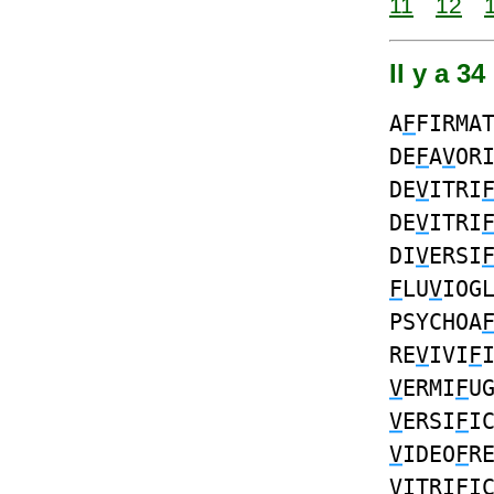
11
12
Il y a 3
A
F
FIRMA
DE
F
A
V
OR
DE
V
ITRI
DE
V
ITRI
DI
V
ERSI
F
LU
V
IOG
PSYCHOA
RE
V
IVI
F
V
ERMI
F
U
V
ERSI
F
I
V
IDEO
F
R
V
ITRI
F
I