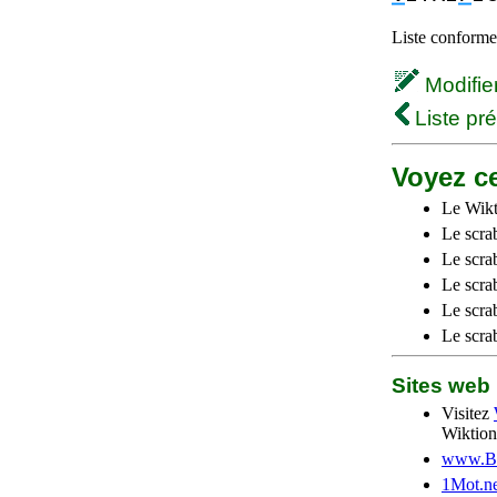
Liste conforme 
Modifier 
Liste pr
Voyez ce
Le Wikt
Le scra
Le scra
Le scrab
Le scra
Le scra
Sites we
Visitez
Wiktion
www.Be
1Mot.ne