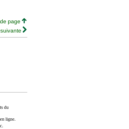
 de page
 suivante
ts du
en ligne.
c.