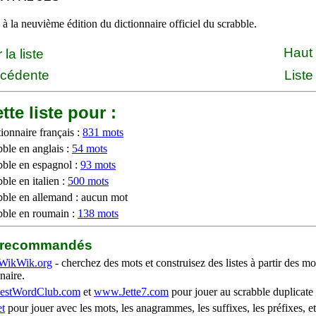
à la neuvième édition du dictionnaire officiel du scrabble.
Haut
la liste
écédente
Liste
tte liste pour :
ionnaire français :
831 mots
bble en anglais :
54 mots
bble en espagnol :
93 mots
ble en italien :
500 mots
bble en allemand : aucun mot
bble en roumain :
138 mots
b recommandés
WikWik.org
- cherchez des mots et construisez des listes à partir des mo
naire.
stWordClub.com
et
www.Jette7.com
pour jouer au scrabble duplicate 
t
pour jouer avec les mots, les anagrammes, les suffixes, les préfixes, et