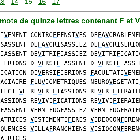
13
14
15
16
17
4 mots de quinze lettres contenant F et V
TI
V
EMENT CONTRO
F
FENSI
V
ES DE
F
A
V
ORABLEME
ISASSENT DE
F
A
V
ORISASSIEZ DE
F
A
V
ORISERIO
F
IASSENT DE
V
ITRI
F
IASSIEZ DE
V
ITRI
F
ICATI
F
IERIONS DI
V
ERSI
F
IASSENT DI
V
ERSI
F
IASSI
F
ICATION DI
V
ERSI
F
IERIONS
F
ACULTATI
V
EME
LACIAIRE
F
LU
V
IOMETRIQUES NEURO
V
EGETATI
F
FECTI
V
E RE
V
ERI
F
IASSIONS RE
V
ERI
F
IERAIE
IASSIONS RE
V
IVI
F
ICATIONS RE
V
IVI
F
IERAIE
GEASSENT
V
ERMI
F
UGEASSIEZ
V
ERMI
F
UGERAIE
CATRICES
V
ESTIMENTI
F
ERES
V
IDEOCON
F
EREN
EQUENCES
V
ILLA
F
RANCHIENS
V
ISIOCON
F
EREN
CATRICES