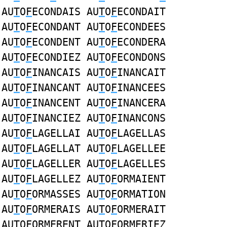
AU
T
O
F
ECONDAIS AU
T
O
F
ECONDAIT
AU
T
O
F
ECONDANT AU
T
O
F
ECONDEES
AU
T
O
F
ECONDENT AU
T
O
F
ECONDERA
AU
T
O
F
ECONDIEZ AU
T
O
F
ECONDONS
AU
T
O
F
INANCAIS AU
T
O
F
INANCAIT
AU
T
O
F
INANCANT AU
T
O
F
INANCEES
AU
T
O
F
INANCENT AU
T
O
F
INANCERA
AU
T
O
F
INANCIEZ AU
T
O
F
INANCONS
AU
T
O
F
LAGELLAI AU
T
O
F
LAGELLAS
AU
T
O
F
LAGELLAT AU
T
O
F
LAGELLEE
AU
T
O
F
LAGELLER AU
T
O
F
LAGELLES
AU
T
O
F
LAGELLEZ AU
T
O
F
ORMAIENT
AU
T
O
F
ORMASSES AU
T
O
F
ORMATION
AU
T
O
F
ORMERAIS AU
T
O
F
ORMERAIT
AU
T
O
F
ORMERENT AU
T
O
F
ORMERIEZ