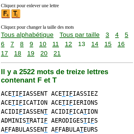
Cliquez pour enlever une lettre
Cliquez pour changer la taille des mots
Tous alphabétique
Tous par taille
3
4
5
6
7
8
9
10
11
12
13
14
15
16
17
18
19
20
21
Il y a 2522 mots de treize lettres
contenant F et T
ACE
T
I
F
IASSENT ACE
T
I
F
IASSIEZ
ACE
T
I
F
ICATION ACE
T
I
F
IERIONS
ACIDI
F
IASSEN
T
ACIDI
F
ICA
T
ION
ADMINIS
T
RATI
F
AERODIGES
T
I
F
S
A
F
FABULASSEN
T
A
F
FABULA
T
EURS