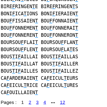
BIRE
F
RINGEN
T
E BIRE
F
RINGEN
T
S
BONI
F
ICA
T
IONS BONI
F
IERAIEN
T
BOU
F
FISSAIEN
T
BOU
F
FONNAIEN
T
BOU
F
FONNEMEN
T
BOU
F
FONNERAI
T
BOU
F
FONNEREN
T
BOU
F
FONNERON
T
BOURSOU
F
FLAI
T
BOURSOU
F
FLAN
T
BOURSOU
F
FLEN
T
BOURSOU
F
LA
T
ES
BOUS
T
I
F
AILLAI BOUS
T
I
F
AILLAS
BOUS
T
I
F
AILLAT BOUS
T
I
F
AILLER
BOUS
T
I
F
AILLES BOUS
T
I
F
AILLEZ
CA
F
ARDERAIEN
T
CA
F
EICUL
T
EURS
CA
F
EICUL
T
RICE CA
F
EICUL
T
URES
CA
F
OUILLAIEN
T
Pages :
1
2
3
4
12
•••