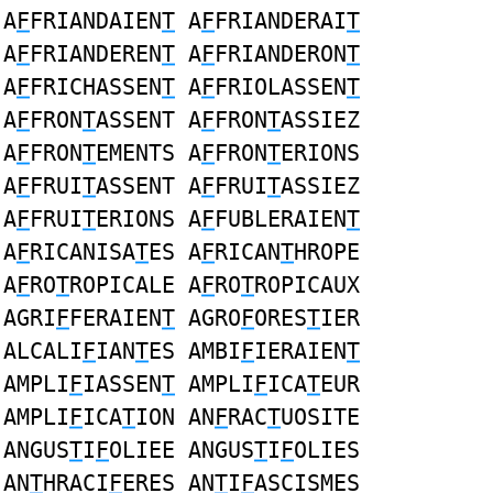
A
F
FRIANDAIEN
T
A
F
FRIANDERAI
T
A
F
FRIANDEREN
T
A
F
FRIANDERON
T
A
F
FRICHASSEN
T
A
F
FRIOLASSEN
T
A
F
FRON
T
ASSENT A
F
FRON
T
ASSIEZ
A
F
FRON
T
EMENTS A
F
FRON
T
ERIONS
A
F
FRUI
T
ASSENT A
F
FRUI
T
ASSIEZ
A
F
FRUI
T
ERIONS A
F
FUBLERAIEN
T
A
F
RICANISA
T
ES A
F
RICAN
T
HROPE
A
F
RO
T
ROPICALE A
F
RO
T
ROPICAUX
AGRI
F
FERAIEN
T
AGRO
F
ORES
T
IER
ALCALI
F
IAN
T
ES AMBI
F
IERAIEN
T
AMPLI
F
IASSEN
T
AMPLI
F
ICA
T
EUR
AMPLI
F
ICA
T
ION AN
F
RAC
T
UOSITE
ANGUS
T
I
F
OLIEE ANGUS
T
I
F
OLIES
AN
T
HRACI
F
ERES AN
T
I
F
ASCISMES