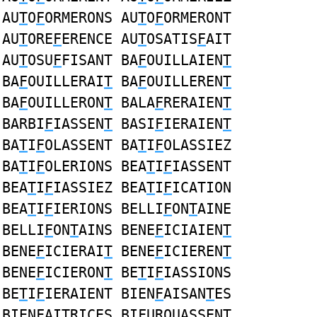
AU
T
O
F
ORMERONS AU
T
O
F
ORMERONT
AU
T
ORE
F
ERENCE AU
T
OSATIS
F
AIT
AU
T
OSU
F
FISANT BA
F
OUILLAIEN
T
BA
F
OUILLERAI
T
BA
F
OUILLEREN
T
BA
F
OUILLERON
T
BALA
F
RERAIEN
T
BARBI
F
IASSEN
T
BASI
F
IERAIEN
T
BA
T
I
F
OLASSENT BA
T
I
F
OLASSIEZ
BA
T
I
F
OLERIONS BEA
T
I
F
IASSENT
BEA
T
I
F
IASSIEZ BEA
T
I
F
ICATION
BEA
T
I
F
IERIONS BELLI
F
ON
T
AINE
BELLI
F
ON
T
AINS BENE
F
ICIAIEN
T
BENE
F
ICIERAI
T
BENE
F
ICIEREN
T
BENE
F
ICIERON
T
BE
T
I
F
IASSIONS
BE
T
I
F
IERAIENT BIEN
F
AISAN
T
ES
BIEN
F
AI
T
RICES BI
F
URQUASSEN
T