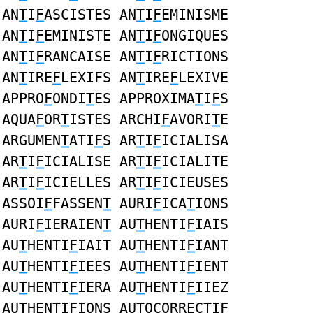
AN
T
I
F
ASCISTES AN
T
I
F
EMINISME
AN
T
I
F
EMINISTE AN
T
I
F
ONGIQUES
AN
T
I
F
RANCAISE AN
T
I
F
RICTIONS
AN
T
IRE
F
LEXIFS AN
T
IRE
F
LEXIVE
APPRO
F
ONDI
T
ES APPROXIMA
T
I
F
S
AQUA
F
OR
T
ISTES ARCHI
F
AVORI
T
E
ARGUMEN
T
ATI
F
S AR
T
I
F
ICIALISA
AR
T
I
F
ICIALISE AR
T
I
F
ICIALITE
AR
T
I
F
ICIELLES AR
T
I
F
ICIEUSES
ASSOI
F
FASSEN
T
AURI
F
ICA
T
IONS
AURI
F
IERAIEN
T
AU
T
HENTI
F
IAIS
AU
T
HENTI
F
IAIT AU
T
HENTI
F
IANT
AU
T
HENTI
F
IEES AU
T
HENTI
F
IENT
AU
T
HENTI
F
IERA AU
T
HENTI
F
IIEZ
AU
T
HENTI
F
IONS AU
T
OCORRECTI
F