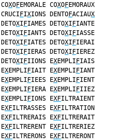
CO
X
O
F
EMORALE CO
X
O
F
EMORAUX
CRUCI
F
I
X
IONS DENTO
F
ACIAU
X
DETO
X
I
F
IAMES DETO
X
I
F
IANTE
DETO
X
I
F
IANTS DETO
X
I
F
IASSE
DETO
X
I
F
IATES DETO
X
I
F
IERAI
DETO
X
I
F
IERAS DETO
X
I
F
IEREZ
DETO
X
I
F
IIONS E
X
EMPLI
F
IAIS
E
X
EMPLI
F
IAIT E
X
EMPLI
F
IANT
E
X
EMPLI
F
IEES E
X
EMPLI
F
IENT
E
X
EMPLI
F
IERA E
X
EMPLI
F
IIEZ
E
X
EMPLI
F
IONS E
XF
ILTRAIENT
E
XF
ILTRASSES E
XF
ILTRATION
E
XF
ILTRERAIS E
XF
ILTRERAIT
E
XF
ILTRERENT E
XF
ILTRERIEZ
E
XF
ILTRERONS E
XF
ILTRERONT