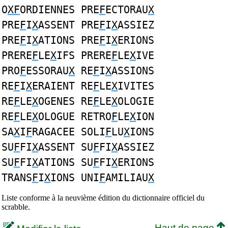
O
XF
ORDIENNES PRE
F
ECTORAU
X
PRE
F
I
X
ASSENT PRE
F
I
X
ASSIEZ
PRE
F
I
X
ATIONS PRE
F
I
X
ERIONS
PRERE
F
LE
X
IFS PRERE
F
LE
X
IVE
PRO
F
ESSORAU
X
RE
F
I
X
ASSIONS
RE
F
I
X
ERAIENT RE
F
LE
X
IVITES
RE
F
LE
X
OGENES RE
F
LE
X
OLOGIE
RE
F
LE
X
OLOGUE RETRO
F
LE
X
ION
SA
X
I
F
RAGACEE SOLI
F
LU
X
IONS
SU
F
FI
X
ASSENT SU
F
FI
X
ASSIEZ
SU
F
FI
X
ATIONS SU
F
FI
X
ERIONS
TRANS
F
I
X
IONS UNI
F
AMILIAU
X
Liste conforme à la neuvième édition du dictionnaire officiel du
scrabble.
Haut de page