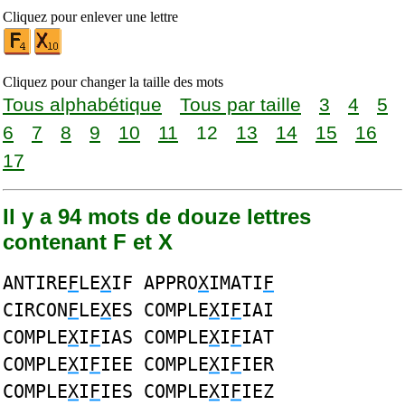
Cliquez pour enlever une lettre
Cliquez pour changer la taille des mots
Tous alphabétique
Tous par taille
3
4
5
6
7
8
9
10
11
12
13
14
15
16
17
Il y a 94 mots de douze lettres
contenant F et X
ANTIRE
F
LE
X
IF APPRO
X
IMATI
F
CIRCON
F
LE
X
ES COMPLE
X
I
F
IAI
COMPLE
X
I
F
IAS COMPLE
X
I
F
IAT
COMPLE
X
I
F
IEE COMPLE
X
I
F
IER
COMPLE
X
I
F
IES COMPLE
X
I
F
IEZ