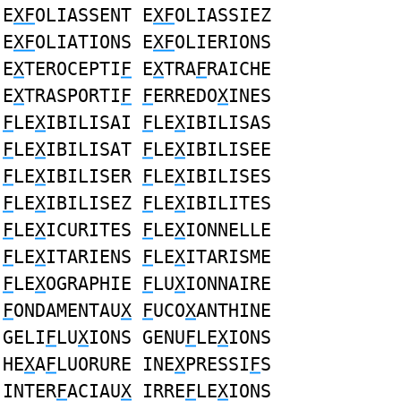
E
XF
OLIASSENT E
XF
OLIASSIEZ
E
XF
OLIATIONS E
XF
OLIERIONS
E
X
TEROCEPTI
F
E
X
TRA
F
RAICHE
E
X
TRASPORTI
F
F
ERREDO
X
INES
F
LE
X
IBILISAI
F
LE
X
IBILISAS
F
LE
X
IBILISAT
F
LE
X
IBILISEE
F
LE
X
IBILISER
F
LE
X
IBILISES
F
LE
X
IBILISEZ
F
LE
X
IBILITES
F
LE
X
ICURITES
F
LE
X
IONNELLE
F
LE
X
ITARIENS
F
LE
X
ITARISME
F
LE
X
OGRAPHIE
F
LU
X
IONNAIRE
F
ONDAMENTAU
X
F
UCO
X
ANTHINE
GELI
F
LU
X
IONS GENU
F
LE
X
IONS
HE
X
A
F
LUORURE INE
X
PRESSI
F
S
INTER
F
ACIAU
X
IRRE
F
LE
X
IONS