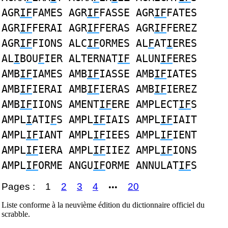
AGR
IF
FAMES AGR
IF
FASSE AGR
IF
FATES
AGR
IF
FERAI AGR
IF
FERAS AGR
IF
FEREZ
AGR
IF
FIONS ALC
IF
ORMES AL
F
AT
I
ERES
AL
I
BOU
F
IER ALTERNAT
IF
ALUN
IF
ERES
AMB
IF
IAMES AMB
IF
IASSE AMB
IF
IATES
AMB
IF
IERAI AMB
IF
IERAS AMB
IF
IEREZ
AMB
IF
IIONS AMENT
IF
ERE AMPLECT
IF
S
AMPL
I
ATI
F
S AMPL
IF
IAIS AMPL
IF
IAIT
AMPL
IF
IANT AMPL
IF
IEES AMPL
IF
IENT
AMPL
IF
IERA AMPL
IF
IIEZ AMPL
IF
IONS
AMPL
IF
ORME ANGU
IF
ORME ANNULAT
IF
S
Pages :
1
2
3
4
20
•••
Liste conforme à la neuvième édition du dictionnaire officiel du
scrabble.