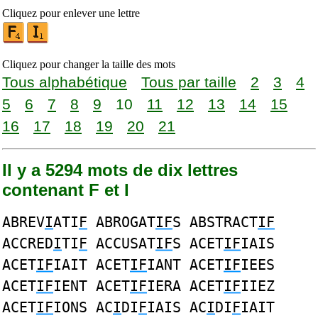
Cliquez pour enlever une lettre
Cliquez pour changer la taille des mots
Tous alphabétique
Tous par taille
2
3
4
5
6
7
8
9
10
11
12
13
14
15
16
17
18
19
20
21
Il y a 5294 mots de dix lettres
contenant F et I
ABREV
I
ATI
F
ABROGAT
IF
S ABSTRACT
IF
ACCRED
I
TI
F
ACCUSAT
IF
S ACET
IF
IAIS
ACET
IF
IAIT ACET
IF
IANT ACET
IF
IEES
ACET
IF
IENT ACET
IF
IERA ACET
IF
IIEZ
ACET
IF
IONS AC
I
DI
F
IAIS AC
I
DI
F
IAIT