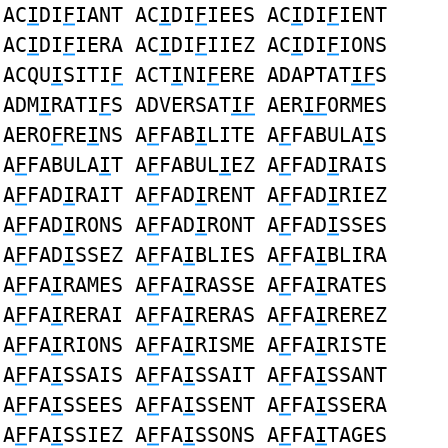
AC
I
DI
F
IANT AC
I
DI
F
IEES AC
I
DI
F
IENT
AC
I
DI
F
IERA AC
I
DI
F
IIEZ AC
I
DI
F
IONS
ACQU
I
SITI
F
ACT
I
NI
F
ERE ADAPTAT
IF
S
ADM
I
RATI
F
S ADVERSAT
IF
AER
IF
ORMES
AERO
F
RE
I
NS A
F
FAB
I
LITE A
F
FABULA
I
S
A
F
FABULA
I
T A
F
FABUL
I
EZ A
F
FAD
I
RAIS
A
F
FAD
I
RAIT A
F
FAD
I
RENT A
F
FAD
I
RIEZ
A
F
FAD
I
RONS A
F
FAD
I
RONT A
F
FAD
I
SSES
A
F
FAD
I
SSEZ A
F
FA
I
BLIES A
F
FA
I
BLIRA
A
F
FA
I
RAMES A
F
FA
I
RASSE A
F
FA
I
RATES
A
F
FA
I
RERAI A
F
FA
I
RERAS A
F
FA
I
REREZ
A
F
FA
I
RIONS A
F
FA
I
RISME A
F
FA
I
RISTE
A
F
FA
I
SSAIS A
F
FA
I
SSAIT A
F
FA
I
SSANT
A
F
FA
I
SSEES A
F
FA
I
SSENT A
F
FA
I
SSERA
A
F
FA
I
SSIEZ A
F
FA
I
SSONS A
F
FA
I
TAGES