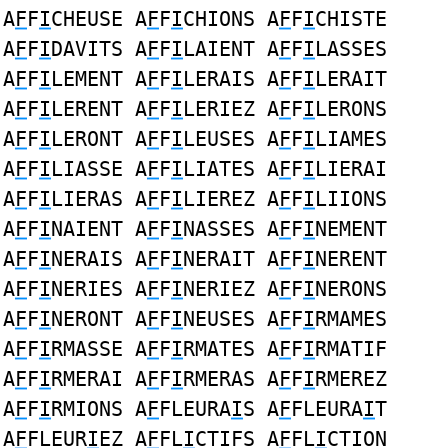
A
F
F
I
CHEUSE A
F
F
I
CHIONS A
F
F
I
CHISTE
A
F
F
I
DAVITS A
F
F
I
LAIENT A
F
F
I
LASSES
A
F
F
I
LEMENT A
F
F
I
LERAIS A
F
F
I
LERAIT
A
F
F
I
LERENT A
F
F
I
LERIEZ A
F
F
I
LERONS
A
F
F
I
LERONT A
F
F
I
LEUSES A
F
F
I
LIAMES
A
F
F
I
LIASSE A
F
F
I
LIATES A
F
F
I
LIERAI
A
F
F
I
LIERAS A
F
F
I
LIEREZ A
F
F
I
LIIONS
A
F
F
I
NAIENT A
F
F
I
NASSES A
F
F
I
NEMENT
A
F
F
I
NERAIS A
F
F
I
NERAIT A
F
F
I
NERENT
A
F
F
I
NERIES A
F
F
I
NERIEZ A
F
F
I
NERONS
A
F
F
I
NERONT A
F
F
I
NEUSES A
F
F
I
RMAMES
A
F
F
I
RMASSE A
F
F
I
RMATES A
F
F
I
RMATIF
A
F
F
I
RMERAI A
F
F
I
RMERAS A
F
F
I
RMEREZ
A
F
F
I
RMIONS A
F
FLEURA
I
S A
F
FLEURA
I
T
A
F
FLEUR
I
EZ A
F
FL
I
CTIFS A
F
FL
I
CTION