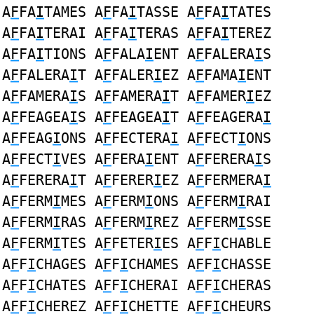
A
F
FA
I
TAMES A
F
FA
I
TASSE A
F
FA
I
TATES
A
F
FA
I
TERAI A
F
FA
I
TERAS A
F
FA
I
TEREZ
A
F
FA
I
TIONS A
F
FALA
I
ENT A
F
FALERA
I
S
A
F
FALERA
I
T A
F
FALER
I
EZ A
F
FAMA
I
ENT
A
F
FAMERA
I
S A
F
FAMERA
I
T A
F
FAMER
I
EZ
A
F
FEAGEA
I
S A
F
FEAGEA
I
T A
F
FEAGERA
I
A
F
FEAG
I
ONS A
F
FECTERA
I
A
F
FECT
I
ONS
A
F
FECT
I
VES A
F
FERA
I
ENT A
F
FERERA
I
S
A
F
FERERA
I
T A
F
FERER
I
EZ A
F
FERMERA
I
A
F
FERM
I
MES A
F
FERM
I
ONS A
F
FERM
I
RAI
A
F
FERM
I
RAS A
F
FERM
I
REZ A
F
FERM
I
SSE
A
F
FERM
I
TES A
F
FETER
I
ES A
F
F
I
CHABLE
A
F
F
I
CHAGES A
F
F
I
CHAMES A
F
F
I
CHASSE
A
F
F
I
CHATES A
F
F
I
CHERAI A
F
F
I
CHERAS
A
F
F
I
CHEREZ A
F
F
I
CHETTE A
F
F
I
CHEURS