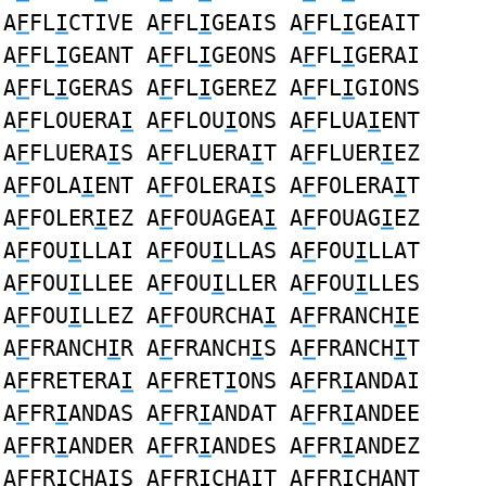
A
F
FL
I
CTIVE A
F
FL
I
GEAIS A
F
FL
I
GEAIT
A
F
FL
I
GEANT A
F
FL
I
GEONS A
F
FL
I
GERAI
A
F
FL
I
GERAS A
F
FL
I
GEREZ A
F
FL
I
GIONS
A
F
FLOUERA
I
A
F
FLOU
I
ONS A
F
FLUA
I
ENT
A
F
FLUERA
I
S A
F
FLUERA
I
T A
F
FLUER
I
EZ
A
F
FOLA
I
ENT A
F
FOLERA
I
S A
F
FOLERA
I
T
A
F
FOLER
I
EZ A
F
FOUAGEA
I
A
F
FOUAG
I
EZ
A
F
FOU
I
LLAI A
F
FOU
I
LLAS A
F
FOU
I
LLAT
A
F
FOU
I
LLEE A
F
FOU
I
LLER A
F
FOU
I
LLES
A
F
FOU
I
LLEZ A
F
FOURCHA
I
A
F
FRANCH
I
E
A
F
FRANCH
I
R A
F
FRANCH
I
S A
F
FRANCH
I
T
A
F
FRETERA
I
A
F
FRET
I
ONS A
F
FR
I
ANDAI
A
F
FR
I
ANDAS A
F
FR
I
ANDAT A
F
FR
I
ANDEE
A
F
FR
I
ANDER A
F
FR
I
ANDES A
F
FR
I
ANDEZ
A
F
FR
I
CHAIS A
F
FR
I
CHAIT A
F
FR
I
CHANT