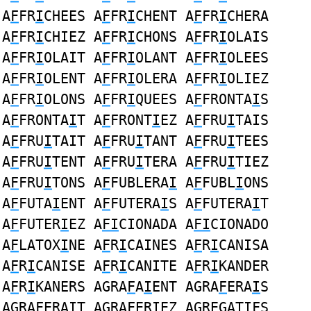
A
F
FR
I
CHEES A
F
FR
I
CHENT A
F
FR
I
CHERA
A
F
FR
I
CHIEZ A
F
FR
I
CHONS A
F
FR
I
OLAIS
A
F
FR
I
OLAIT A
F
FR
I
OLANT A
F
FR
I
OLEES
A
F
FR
I
OLENT A
F
FR
I
OLERA A
F
FR
I
OLIEZ
A
F
FR
I
OLONS A
F
FR
I
QUEES A
F
FRONTA
I
S
A
F
FRONTA
I
T A
F
FRONT
I
EZ A
F
FRU
I
TAIS
A
F
FRU
I
TAIT A
F
FRU
I
TANT A
F
FRU
I
TEES
A
F
FRU
I
TENT A
F
FRU
I
TERA A
F
FRU
I
TIEZ
A
F
FRU
I
TONS A
F
FUBLERA
I
A
F
FUBL
I
ONS
A
F
FUTA
I
ENT A
F
FUTERA
I
S A
F
FUTERA
I
T
A
F
FUTER
I
EZ A
FI
CIONADA A
FI
CIONADO
A
F
LATOX
I
NE A
F
R
I
CAINES A
F
R
I
CANISA
A
F
R
I
CANISE A
F
R
I
CANITE A
F
R
I
KANDER
A
F
R
I
KANERS AGRA
F
A
I
ENT AGRA
F
ERA
I
S
AGRA
F
ERA
I
T AGRA
F
ER
I
EZ AGREGAT
IF
S