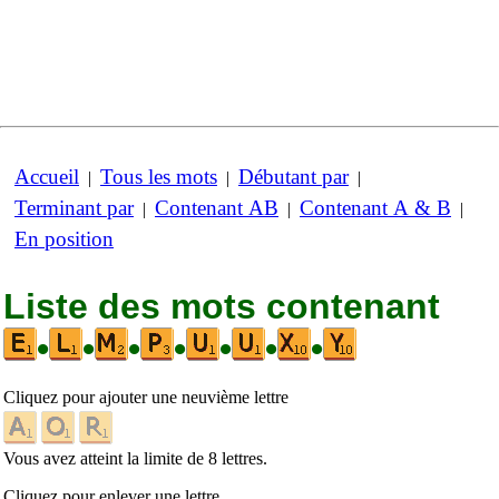
Accueil
Tous les mots
Débutant par
|
|
|
Terminant par
Contenant AB
Contenant A & B
|
|
|
En position
Liste des mots contenant
•
•
•
•
•
•
•
Cliquez pour ajouter une neuvième lettre
Vous avez atteint la limite de 8 lettres.
Cliquez pour enlever une lettre