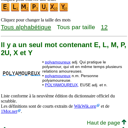
Cliquez pour changer la taille des mots
Tous alphabétique
Tous par taille
12
Il y a un seul mot contenant E, L, M, P,
2U, X et Y
•
polyamoureux
adj. Qui pratique le
polyamour, qui vit en même temps plusieurs
relations amoureuses.
P
O
LY
A
M
O
U
R
EUX
•
polyamoureux
n.m. Personne
polyamoureuse.
•
POLYAMOUREUX,
EUSE adj. et n.
Liste conforme à la neuvième édition du dictionnaire officiel du
scrabble.
Les définitions sont de courts extraits de
WikWik.org
et de
1Mot.net
.
Haut de page