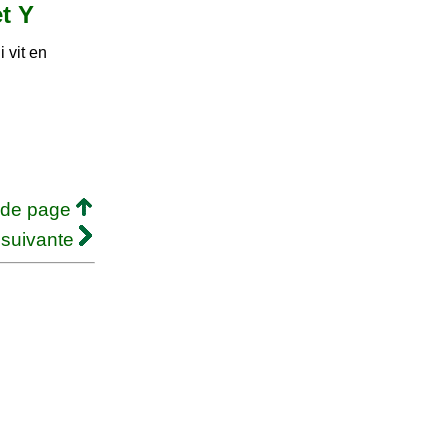
et Y
 vit en
 de page
 suivante