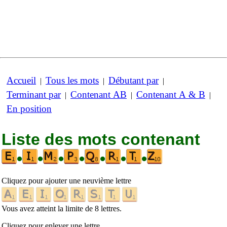
Accueil
Tous les mots
Débutant par
|
|
|
Terminant par
Contenant AB
Contenant A & B
|
|
|
En position
Liste des mots contenant
•
•
•
•
•
•
•
Cliquez pour ajouter une neuvième lettre
Vous avez atteint la limite de 8 lettres.
Cliquez pour enlever une lettre