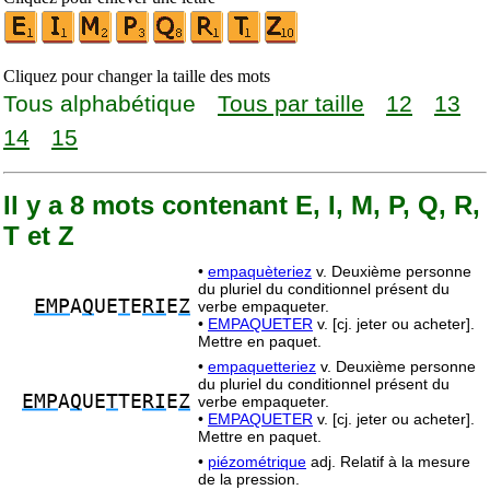
Cliquez pour changer la taille des mots
Tous alphabétique
Tous par taille
12
13
14
15
Il y a 8 mots contenant E, I, M, P, Q, R,
T et Z
•
empaquèteriez
v. Deuxième personne
du pluriel du conditionnel présent du
EMP
A
Q
UE
T
E
RI
E
Z
verbe empaqueter.
•
EMPAQUETER
v. [cj. jeter ou acheter].
Mettre en paquet.
•
empaquetteriez
v. Deuxième personne
du pluriel du conditionnel présent du
EMP
A
Q
UE
T
TE
RI
E
Z
verbe empaqueter.
•
EMPAQUETER
v. [cj. jeter ou acheter].
Mettre en paquet.
•
piézométrique
adj. Relatif à la mesure
de la pression.