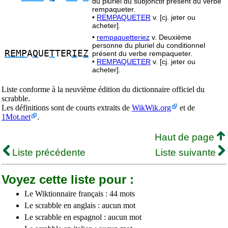
du pluriel du subjonctif présent du verbe
rempaqueter.
•
REMPAQUETER
v. [cj. jeter ou
acheter].
•
rempaquetteriez
v. Deuxième
personne du pluriel du conditionnel
REMP
A
Q
UE
T
TER
I
E
Z
présent du verbe rempaqueter.
•
REMPAQUETER
v. [cj. jeter ou
acheter].
Liste conforme à la neuvième édition du dictionnaire officiel du
scrabble.
Les définitions sont de courts extraits de
WikWik.org
et de
1Mot.net
.
Haut de page
Liste précédente
Liste suivante
Voyez cette liste pour :
Le Wiktionnaire français : 44 mots
Le scrabble en anglais : aucun mot
Le scrabble en espagnol : aucun mot