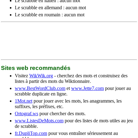
Le scrabble en italien : aucun mot
Le scrabble en allemand : aucun mot
Le scrabble en roumain : aucun mot
Sites web recommandés
Visitez
WikWik.org
- cherchez des mots et construisez des
listes à partir des mots du Wiktionnaire.
www.BestWordClub.com
et
www.Jette7.com
pour jouer au
scrabble duplicate en ligne.
1Mot.net
pour jouer avec les mots, les anagrammes, les
suffixes, les préfixes, etc.
Ortograf.ws
pour chercher des mots.
www.ListesDeMots.com
pour des listes de mots utiles au jeu
de scrabble.
fr.DupliTop.com
pour vous entraîner sérieusement au