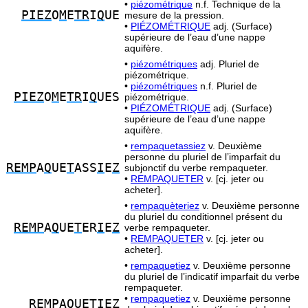
•
piézométrique
n.f. Technique de la
PIEZ
O
M
E
TR
I
Q
UE
mesure de la pression.
•
PIÉZOMÉTRIQUE
adj. (Surface)
supérieure de l’eau d’une nappe
aquifère.
•
piézométriques
adj. Pluriel de
piézométrique.
•
piézométriques
n.f. Pluriel de
PIEZ
O
M
E
TR
I
Q
UES
piézométrique.
•
PIÉZOMÉTRIQUE
adj. (Surface)
supérieure de l’eau d’une nappe
aquifère.
•
rempaquetassiez
v. Deuxième
personne du pluriel de l’imparfait du
REMP
A
Q
UE
T
ASS
I
E
Z
subjonctif du verbe rempaqueter.
•
REMPAQUETER
v. [cj. jeter ou
acheter].
•
rempaquèteriez
v. Deuxième personne
du pluriel du conditionnel présent du
REMP
A
Q
UE
T
ER
I
E
Z
verbe rempaqueter.
•
REMPAQUETER
v. [cj. jeter ou
acheter].
•
rempaquetiez
v. Deuxième personne
du pluriel de l’indicatif imparfait du verbe
rempaqueter.
•
rempaquetiez
v. Deuxième personne
REMP
A
Q
UE
TI
E
Z