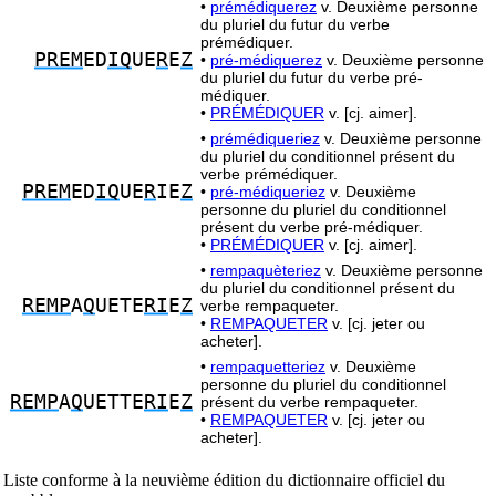
•
prémédiquerez
v. Deuxième personne
du pluriel du futur du verbe
prémédiquer.
PREM
ED
IQ
UE
R
E
Z
•
pré-médiquerez
v. Deuxième personne
du pluriel du futur du verbe pré-
médiquer.
•
PRÉMÉDIQUER
v. [cj. aimer].
•
prémédiqueriez
v. Deuxième personne
du pluriel du conditionnel présent du
verbe prémédiquer.
PREM
ED
IQ
UE
R
IE
Z
•
pré-médiqueriez
v. Deuxième
personne du pluriel du conditionnel
présent du verbe pré-médiquer.
•
PRÉMÉDIQUER
v. [cj. aimer].
•
rempaquèteriez
v. Deuxième personne
du pluriel du conditionnel présent du
REMP
A
Q
UETE
RI
E
Z
verbe rempaqueter.
•
REMPAQUETER
v. [cj. jeter ou
acheter].
•
rempaquetteriez
v. Deuxième
personne du pluriel du conditionnel
REMP
A
Q
UETTE
RI
E
Z
présent du verbe rempaqueter.
•
REMPAQUETER
v. [cj. jeter ou
acheter].
Liste conforme à la neuvième édition du dictionnaire officiel du