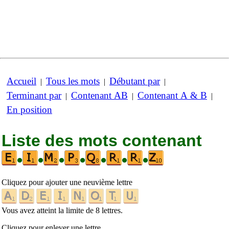
Accueil
Tous les mots
Débutant par
|
|
|
Terminant par
Contenant AB
Contenant A & B
|
|
|
En position
Liste des mots contenant
•
•
•
•
•
•
•
Cliquez pour ajouter une neuvième lettre
Vous avez atteint la limite de 8 lettres.
Cliquez pour enlever une lettre