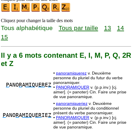
Cliquez pour changer la taille des mots
Tous alphabétique
Tous par taille
13
14
15
Il y a 6 mots contenant E, I, M, P, Q, 2R
et Z
•
panoramiquerez
v. Deuxième
personne du pluriel du futur du verbe
panoramiquer.
P
ANO
R
A
MIQ
U
ER
E
Z
•
PANORAMIQUER
v. (p.p.inv.) [cj.
aimer]. (= panoter) Cin. Faire une prise
de vue panoramique.
•
panoramiqueriez
v. Deuxième
personne du pluriel du conditionnel
présent du verbe panoramiquer.
P
ANO
R
A
MIQ
U
ER
IE
Z
•
PANORAMIQUER
v. (p.p.inv.) [cj.
aimer]. (= panoter) Cin. Faire une prise
de vue panoramique.