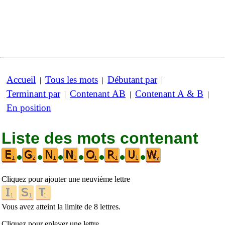
Accueil
Tous les mots
Débutant par
|
|
|
Terminant par
Contenant AB
Contenant A & B
|
|
|
En position
Liste des mots contenant
•
•
•
•
•
•
•
Cliquez pour ajouter une neuvième lettre
Vous avez atteint la limite de 8 lettres.
Cliquez pour enlever une lettre