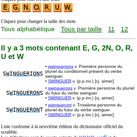
Cliquez pour changer la taille des mots
Tous alphabétique
Tous par taille
11
12
Il y a 3 mots contenant E, G, 2N, O, R,
U et W
•
swinguerions
v. Première personne du
pluriel du conditionnel présent du verbe
S
W
I
NGUER
I
ON
S
swinguer.
•
SWINGUER
v. (p.p.inv.) [cj. aimer].
•
swinguerons
v. Première personne du pluriel
S
W
I
NGUERON
S
du futur du verbe swinguer.
•
SWINGUER
v. (p.p.inv.) [cj. aimer].
•
swingueront
v. Troisième personne du
S
W
I
NGUERON
T
pluriel du futur du verbe swinguer.
•
SWINGUER
v. (p.p.inv.) [cj. aimer].
Liste conforme à la neuvième édition du dictionnaire officiel du
scrabble.