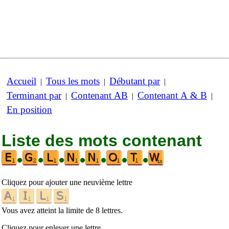
Accueil
Tous les mots
Débutant par
|
|
|
Terminant par
Contenant AB
Contenant A & B
|
|
|
En position
Liste des mots contenant
•
•
•
•
•
•
•
Cliquez pour ajouter une neuvième lettre
Vous avez atteint la limite de 8 lettres.
Cliquez pour enlever une lettre