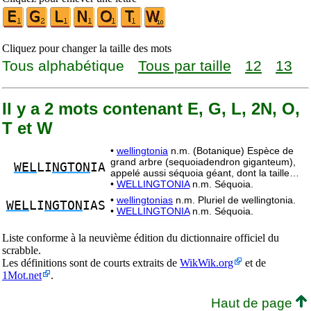
Cliquez pour changer la taille des mots
Tous alphabétique
Tous par taille
12
13
Il y a 2 mots contenant E, G, L, 2N, O,
T et W
•
wellingtonia
n.m. (Botanique) Espèce de
grand arbre (sequoiadendron giganteum),
WEL
LI
NGTON
IA
appelé aussi séquoia géant, dont la taille…
•
WELLINGTONIA
n.m. Séquoia.
•
wellingtonias
n.m. Pluriel de wellingtonia.
WEL
LI
NGTON
IAS
•
WELLINGTONIA
n.m. Séquoia.
Liste conforme à la neuvième édition du dictionnaire officiel du
scrabble.
Les définitions sont de courts extraits de
WikWik.org
et de
1Mot.net
.
Haut de page