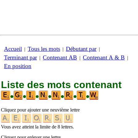
Accueil
Tous les mots
Débutant par
|
|
|
Terminant par
Contenant AB
Contenant A & B
|
|
|
En position
Liste des mots contenant
•
•
•
•
•
•
•
Cliquez pour ajouter une neuvième lettre
Vous avez atteint la limite de 8 lettres.
Cliquez pour enlever une lettre