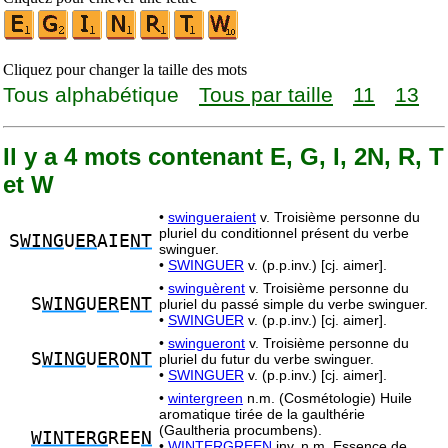
Cliquez pour changer la taille des mots
Tous alphabétique
Tous par taille
11
13
Il y a 4 mots contenant E, G, I, 2N, R, T
et W
•
swingueraient
v. Troisième personne du
pluriel du conditionnel présent du verbe
S
WING
U
ER
AIE
NT
swinguer.
•
SWINGUER
v. (p.p.inv.) [cj. aimer].
•
swinguèrent
v. Troisième personne du
S
WING
U
ER
E
NT
pluriel du passé simple du verbe swinguer.
•
SWINGUER
v. (p.p.inv.) [cj. aimer].
•
swingueront
v. Troisième personne du
S
WING
U
ER
O
NT
pluriel du futur du verbe swinguer.
•
SWINGUER
v. (p.p.inv.) [cj. aimer].
•
wintergreen
n.m. (Cosmétologie) Huile
aromatique tirée de la gaulthérie
(Gaultheria procumbens).
WINTERG
REE
N
•
WINTERGREEN
inv. n.m. Essence de