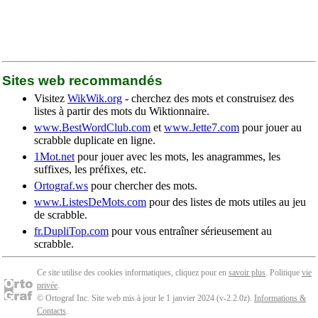
Sites web recommandés
Visitez
WikWik.org
- cherchez des mots et construisez des
listes à partir des mots du Wiktionnaire.
www.BestWordClub.com
et
www.Jette7.com
pour jouer au
scrabble duplicate en ligne.
1Mot.net
pour jouer avec les mots, les anagrammes, les
suffixes, les préfixes, etc.
Ortograf.ws
pour chercher des mots.
www.ListesDeMots.com
pour des listes de mots utiles au jeu
de scrabble.
fr.DupliTop.com
pour vous entraîner sérieusement au
scrabble.
Ce site utilise des cookies informatiques, cliquez pour en
savoir plus
. Politique
vie
privée
.
© Ortograf Inc. Site web mis à jour le 1 janvier 2024 (v-2.2.0
z
).
Informations &
Contacts
.