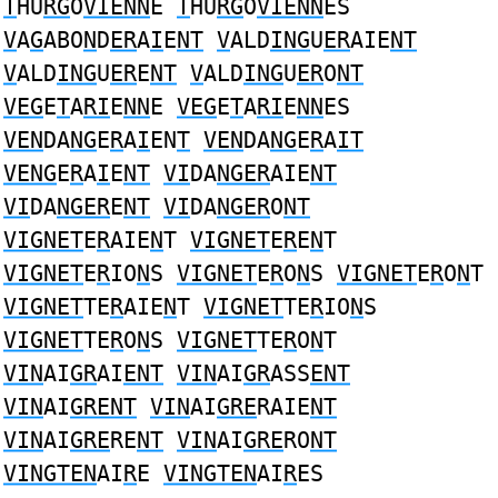
T
HU
RG
O
VIENN
E
T
HU
RG
O
VIENN
ES
V
A
G
ABO
N
D
ER
A
I
E
NT
V
ALD
ING
U
ER
AIE
NT
V
ALD
ING
U
ER
E
NT
V
ALD
ING
U
ER
O
NT
VEG
E
T
A
RI
E
NN
E
VEG
E
T
A
RI
E
NN
ES
VEN
DA
NG
E
R
A
I
EN
T
VEN
DA
NG
E
R
A
IT
VENG
E
R
A
I
E
NT
VI
DA
NGER
AIE
NT
VI
DA
NGER
E
NT
VI
DA
NGER
O
NT
VIGNET
E
R
AIE
N
T
VIGNET
E
R
E
N
T
VIGNET
E
R
IO
N
S
VIGNET
E
R
O
N
S
VIGNET
E
R
O
N
T
VIGNET
TE
R
AIE
N
T
VIGNET
TE
R
IO
N
S
VIGNET
TE
R
O
N
S
VIGNET
TE
R
O
N
T
VIN
AI
GR
AI
ENT
VIN
AI
GR
ASS
ENT
VIN
AI
GRENT
VIN
AI
GRE
RAIE
NT
VIN
AI
GRE
RE
NT
VIN
AI
GRE
RO
NT
VINGTEN
AI
R
E
VINGTEN
AI
R
ES