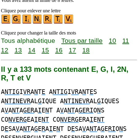
Vous avez atteint la limite de 8 lettres.
Cliquez pour enlever une lettre
Cliquez pour changer la taille des mots
Tous alphabétique
Tous par taille
10
11
12
13
14
15
16
17
18
Il y a 133 mots contenant E, G, I, 2N,
R, T et V
A
NTIG
I
VR
A
N
T
E
A
NTIG
I
VR
A
N
T
E
S
A
NTINEVR
AL
G
IQUE A
NTINEVR
AL
G
IQUES
A
V
A
NT
A
GER
A
I
E
N
T A
V
A
NT
A
GERI
O
N
S
CO
NVERG
EA
I
E
NT
CO
NVERG
ERA
I
E
NT
D
E
SA
V
A
NT
A
G
E
R
A
I
E
N
T D
E
SA
V
A
NT
A
G
E
RI
O
N
S