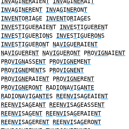
INV
A
G
I
NER
AIEN
T
INV
A
G
I
NER
AI
T
INV
A
G
I
NER
EN
T
INV
A
G
I
NER
ON
T
INVENT
O
R
IA
G
E
INVENT
O
R
IA
G
ES
INVE
S
T
I
G
UE
R
AIE
N
T
INVE
S
T
I
G
UE
R
E
N
T
INVE
S
T
I
G
UE
R
IO
N
S
INVE
S
T
I
G
UE
R
O
N
S
INVE
S
T
I
G
UE
R
O
N
T
N
A
VIG
U
ER
AIE
NT
N
A
VIG
U
ER
E
NT
N
A
VIG
U
ER
O
NT
P
R
O
VIGN
AI
ENT
P
R
O
VIGN
ASS
ENT
P
R
O
VIGNE
ME
NT
P
R
O
VIGNE
ME
NT
S P
R
O
VIGNENT
P
R
O
VIGNE
RAIE
NT
P
R
O
VIGNE
RE
NT
P
R
O
VIGNE
RO
NT
R
AD
I
O
N
A
V
I
G
A
NTE
R
AD
I
O
N
A
V
I
G
A
NTE
S
RE
E
NVI
SA
G
EAIE
NT
RE
E
NVI
SA
G
EA
NT
RE
E
NVI
SA
G
EASSE
NT
RE
E
NVI
SA
G
E
NT
RE
E
NVI
SA
G
ERAIE
NT
RE
E
NVI
SA
G
ERE
NT
RE
E
NVI
SA
G
ERO
NT