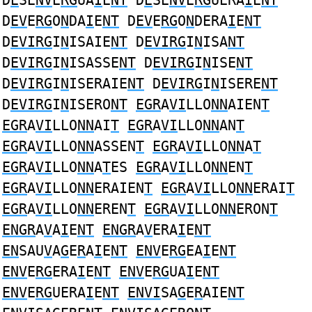
D
E
SE
NV
E
RG
UA
I
E
NT
D
E
SE
NV
E
RG
UERA
I
E
NT
D
EV
E
RG
O
N
DA
I
E
NT
D
EV
E
RG
O
N
DERA
I
E
NT
D
EVIRG
I
N
ISAIE
NT
D
EVIRG
I
N
ISA
NT
D
EVIRG
I
N
ISASSE
NT
D
EVIRG
I
N
ISE
NT
D
EVIRG
I
N
ISERAIE
NT
D
EVIRG
I
N
ISERE
NT
D
EVIRG
I
N
ISERO
NT
EGR
A
VI
LLO
NN
AIEN
T
EGR
A
VI
LLO
NN
AI
T
EGR
A
VI
LLO
NN
AN
T
EGR
A
VI
LLO
NN
ASSEN
T
EGR
A
VI
LLO
NN
A
T
EGR
A
VI
LLO
NN
A
T
ES
EGR
A
VI
LLO
NN
EN
T
EGR
A
VI
LLO
NN
ERAIEN
T
EGR
A
VI
LLO
NN
ERAI
T
EGR
A
VI
LLO
NN
EREN
T
EGR
A
VI
LLO
NN
ERON
T
ENGR
A
V
A
I
E
NT
ENGR
A
V
ERA
I
E
NT
EN
SAU
V
A
G
E
R
A
I
E
NT
ENV
E
RG
EA
I
E
NT
ENV
E
RG
ERA
I
E
NT
ENV
E
RG
UA
I
E
NT
ENV
E
RG
UERA
I
E
NT
ENVI
SA
G
E
R
AIE
NT