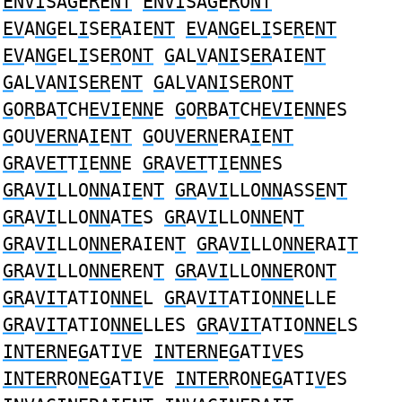
ENVI
SA
G
E
R
E
NT
ENVI
SA
G
E
R
O
NT
EV
A
NG
EL
I
SE
R
AIE
NT
EV
A
NG
EL
I
SE
R
E
NT
EV
A
NG
EL
I
SE
R
O
NT
G
AL
V
A
NI
S
ER
AIE
NT
G
AL
V
A
NI
S
ER
E
NT
G
AL
V
A
NI
S
ER
O
NT
G
O
R
BA
T
CH
EVI
E
NN
E
G
O
R
BA
T
CH
EVI
E
NN
ES
G
OU
VERN
A
I
E
NT
G
OU
VERN
ERA
I
E
NT
GR
A
VET
T
I
E
NN
E
GR
A
VET
T
I
E
NN
ES
GR
A
VI
LLO
NN
AI
E
N
T
GR
A
VI
LLO
NN
ASS
E
N
T
GR
A
VI
LLO
NN
A
TE
S
GR
A
VI
LLO
NNE
N
T
GR
A
VI
LLO
NNE
RAIEN
T
GR
A
VI
LLO
NNE
RAI
T
GR
A
VI
LLO
NNE
REN
T
GR
A
VI
LLO
NNE
RON
T
GR
A
VIT
ATIO
NNE
L
GR
A
VIT
ATIO
NNE
LLE
GR
A
VIT
ATIO
NNE
LLES
GR
A
VIT
ATIO
NNE
LS
INTERN
E
G
ATI
V
E
INTERN
E
G
ATI
V
ES
INTER
RO
N
E
G
ATI
V
E
INTER
RO
N
E
G
ATI
V
ES