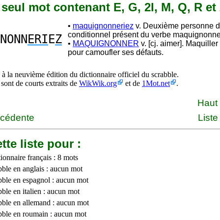
n seul mot contenant E, G, 2I, M, Q, R et
•
maquignonneriez
v. Deuxième personne du
conditionnel présent du verbe maquignonne
NONN
ERI
E
Z
•
MAQUIGNONNER
v. [cj. aimer]. Maquille
pour camoufler ses défauts.
à la neuvième édition du dictionnaire officiel du scrabble.
 sont de courts extraits de
WikWik.org
et de
1Mot.net
.
Haut
écédente
Liste
tte liste pour :
ionnaire français : 8 mots
bble en anglais : aucun mot
bble en espagnol : aucun mot
ble en italien : aucun mot
bble en allemand : aucun mot
bble en roumain : aucun mot