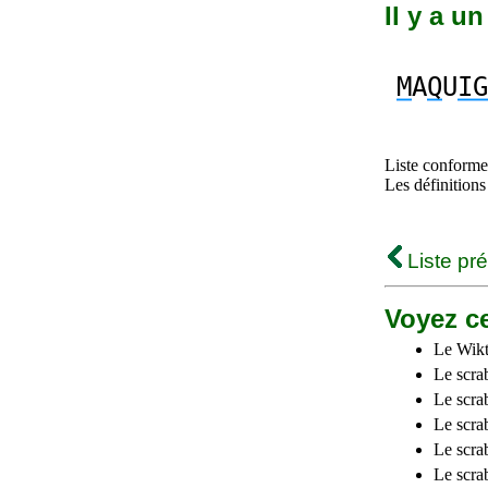
Il y a u
M
A
Q
U
IG
Liste conforme 
Les définitions
Liste pr
Voyez ce
Le Wikt
Le scra
Le scra
Le scrab
Le scra
Le scra