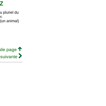
 Z
 pluriel du
r.
r (un animal)
 de page
 suivante