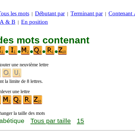
Tous les mots
Débutant par
Terminant par
Contenant
|
|
|
 A & B
En position
|
 des mots contenant
•
•
•
•
•
jouter une neuvième lettre
t la limite de 8 lettres.
lever une lettre
anger la taille des mots
abétique
Tous par taille
15