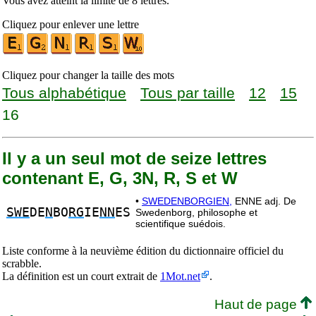
Vous avez atteint la limite de 8 lettres.
Cliquez pour enlever une lettre
Cliquez pour changer la taille des mots
Tous alphabétique
Tous par taille
12
15
16
Il y a un seul mot de seize lettres
contenant E, G, 3N, R, S et W
•
SWEDENBORGIEN,
ENNE adj. De
SWE
DE
N
BO
RG
IE
NN
ES
Swedenborg, philosophe et
scientifique suédois.
Liste conforme à la neuvième édition du dictionnaire officiel du
scrabble.
La définition est un court extrait de
1Mot.net
.
Haut de page