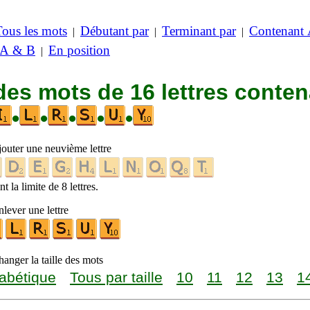
Tous les mots
Débutant par
Terminant par
Contenant
|
|
|
 A & B
En position
|
des mots de 16 lettres conte
•
•
•
•
•
jouter une neuvième lettre
t la limite de 8 lettres.
lever une lettre
anger la taille des mots
abétique
Tous par taille
10
11
12
13
1