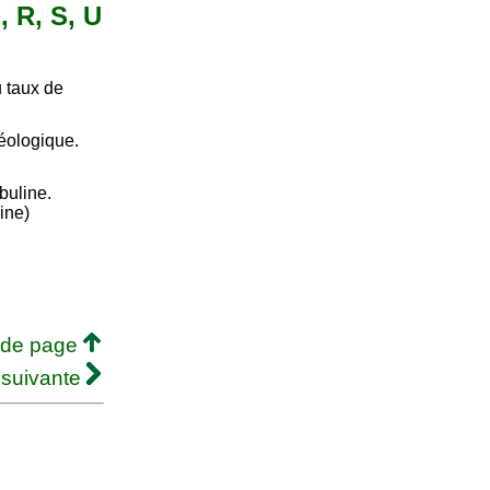
, R, S, U
u taux de
géologique.
buline.
line)
 de page
 suivante