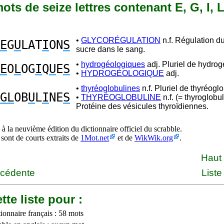
 mots de seize lettres contenant E, G, I, L
•
GLYCORÉGULATION
n.f. Régulation d
E
G
U
LAT
I
ON
S
sucre dans le sang.
•
hydrogéologiques
adj. Pluriel de hydro
E
O
L
OG
I
Q
U
E
S
•
HYDROGÉOLOGIQUE
adj.
•
thyréoglobulines
n.f. Pluriel de thyréoglo
GL
OB
U
L
I
NE
S
•
THYRÉOGLOBULINE
n.f. (= thyroglobu
Protéine des vésicules thyroïdiennes.
à la neuvième édition du dictionnaire officiel du scrabble.
 sont de courts extraits de
1Mot.net
et de
WikWik.org
.
Haut
écédente
Liste
tte liste pour :
ionnaire français : 58 mots