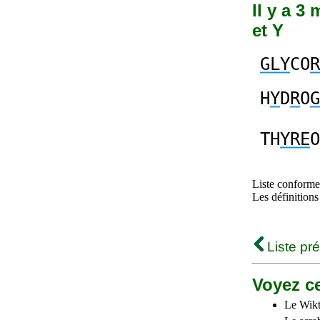
Il y a 3
et Y
GLY
CO
R
H
Y
D
R
O
G
TH
YRE
O
Liste conforme 
Les définitions
Liste pr
Voyez ce
Le Wikt