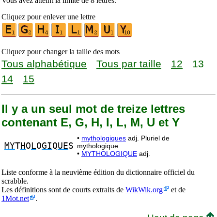
Vous avez atteint la limite de 8 lettres.
Cliquez pour enlever une lettre
Cliquez pour changer la taille des mots
Tous alphabétique
Tous par taille
12
13
14
15
Il y a un seul mot de treize lettres
contenant E, G, H, I, L, M, U et Y
•
mythologiques
adj. Pluriel de
MY
T
H
O
L
O
GI
Q
UE
S
mythologique.
•
MYTHOLOGIQUE
adj.
Liste conforme à la neuvième édition du dictionnaire officiel du
scrabble.
Les définitions sont de courts extraits de
WikWik.org
et de
1Mot.net
.