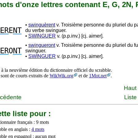
 mots d'onze lettres contenant E, G, 2N, 
•
swinguèrent
v. Troisième personne du pluriel du 
ER
E
NT
du verbe swinguer.
•
SWINGUER
v. (p.p.inv.) [cj. aimer].
•
swingueront
v. Troisième personne du pluriel du fu
ER
O
NT
swinguer.
•
SWINGUER
v. (p.p.inv.) [cj. aimer].
à la neuvième édition du dictionnaire officiel du scrabble.
 sont de courts extraits de
WikWik.org
et de
1Mot.net
.
Haut
écédente
Liste
tte liste pour :
ionnaire français : 9 mots
bble en anglais :
4 mots
bble en espagnol : aucun mot