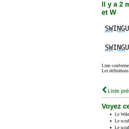
Il y a 2
et W
SW
I
NG
U
SW
I
NG
U
Liste conforme 
Les définitions
Liste pr
Voyez ce
Le Wikt
Le scra
Le scra