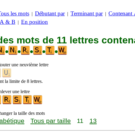
Tous les mots
Débutant par
Terminant par
Contenant
|
|
|
 A & B
En position
|
des mots de 11 lettres conten
•
•
•
•
•
jouter une neuvième lettre
t la limite de 8 lettres.
lever une lettre
anger la taille des mots
abétique
Tous par taille
11
13