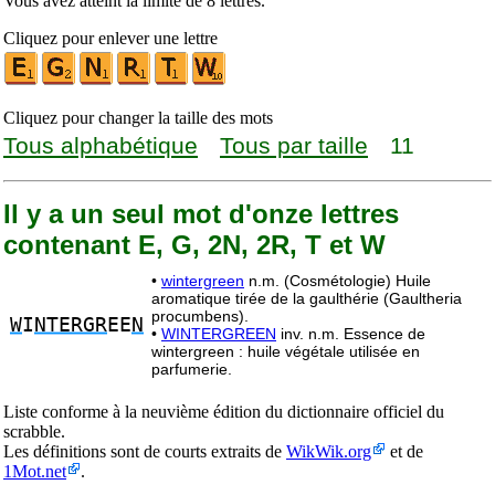
Vous avez atteint la limite de 8 lettres.
Cliquez pour enlever une lettre
Cliquez pour changer la taille des mots
Tous alphabétique
Tous par taille
11
Il y a un seul mot d'onze lettres
contenant E, G, 2N, 2R, T et W
•
wintergreen
n.m. (Cosmétologie) Huile
aromatique tirée de la gaulthérie (Gaultheria
procumbens).
W
I
NTERGR
EE
N
•
WINTERGREEN
inv. n.m. Essence de
wintergreen : huile végétale utilisée en
parfumerie.
Liste conforme à la neuvième édition du dictionnaire officiel du
scrabble.
Les définitions sont de courts extraits de
WikWik.org
et de
1Mot.net
.