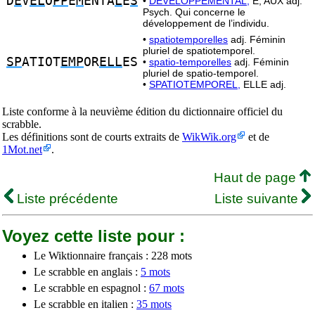
D
E
V
EL
O
PP
E
M
ENTA
L
E
S
•
DÉVELOPPEMENTAL,
E, AUX adj.
Psych. Qui concerne le
développement de l’individu.
•
spatiotemporelles
adj. Féminin
pluriel de spatiotemporel.
SP
ATIOT
EMP
OR
ELL
ES
•
spatio-temporelles
adj. Féminin
pluriel de spatio-temporel.
•
SPATIOTEMPOREL,
ELLE adj.
Liste conforme à la neuvième édition du dictionnaire officiel du
scrabble.
Les définitions sont de courts extraits de
WikWik.org
et de
1Mot.net
.
Haut de page
Liste précédente
Liste suivante
Voyez cette liste pour :
Le Wiktionnaire français : 228 mots
Le scrabble en anglais :
5 mots
Le scrabble en espagnol :
67 mots
Le scrabble en italien :
35 mots