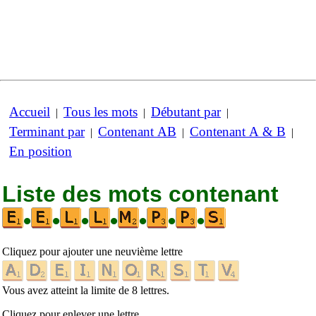
Accueil
Tous les mots
Débutant par
|
|
|
Terminant par
Contenant AB
Contenant A & B
|
|
|
En position
Liste des mots contenant
•
•
•
•
•
•
•
Cliquez pour ajouter une neuvième lettre
Vous avez atteint la limite de 8 lettres.
Cliquez pour enlever une lettre