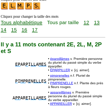
Cliquez pour changer la taille des mots
Tous alphabétique
Tous par taille
12
13
14
15
16
17
Il y a 11 mots contenant 2E, 2L, M, 2P
et S
•
éparpillâmes
v. Première personne
du pluriel du passé simple du verbe
EP
AR
P
I
LL
A
MES
éparpiller.
•
ÉPARPILLER
v. [cj. aimer].
•
pimprenelles
n.f. Pluriel de
pimprenelle.
P
I
MP
R
E
N
ELL
E
S
•
PIMPRENELLE
n.f. Plante des prés
à fleurs rouges.
•
appareillâmes
v. Première
personne du pluriel du passé simple
A
PP
AR
E
I
LL
A
MES
du verbe appareiller.
•
APPAREILLER
v. [cj. aimer].