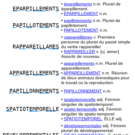
•
éparpillements
n.m. Pluriel de
EP
AR
P
I
LLEM
ENT
S
éparpillement.
•
ÉPARPILLEMENT
n.m.
•
papillotements
n.m. Pluriel de
P
A
P
I
LL
OT
EME
NT
S
papillotement.
•
PAPILLOTEMENT
n.m.
•
rappareillâmes
v. Première
personne du pluriel du passé simple
RA
PP
AR
E
I
LL
A
MES
du verbe rappareiller.
•
RAPPAREILLER
v. [cj. aimer].
Assortir de nouveau.
•
appareillements
n.m. Pluriel de
appareillement.
A
PP
AR
E
I
LLEM
ENT
S
•
APPAREILLEMENT
n.m. Réunion
de deux animaux domestiques pour
le travail ou la reproduction.
P
A
P
I
LL
ONN
EME
NT
S
•
PAPILLONNEMENT
n.m.
•
spatiotemporelle
adj. Féminin
singulier de spatiotemporel.
SP
ATIOT
EMP
OR
ELL
E
•
spatio-temporelle
adj. Féminin
singulier de spatio-temporel.
•
SPATIOTEMPOREL,
ELLE adj.
•
développementales
adj. Féminin
pluriel de développemental.