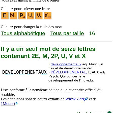
Vous avez atteint la limite de 8 lettres.
Cliquez pour enlever une lettre
Cliquez pour changer la taille des mots
Tous alphabétique
Tous par taille
16
Il y a un seul mot de seize lettres
contenant 2E, M, 2P, U, V et X
•
développementaux
adj. Masculin
pluriel de développemental.
D
EVE
LO
PP
E
M
ENTA
UX
•
DÉVELOPPEMENTAL,
E, AUX adj.
Psych. Qui concerne le
développement de l’individu.
Liste conforme à la neuvième édition du dictionnaire officiel du
scrabble.
Les définitions sont de courts extraits de
WikWik.org
et de
1Mot.net
.