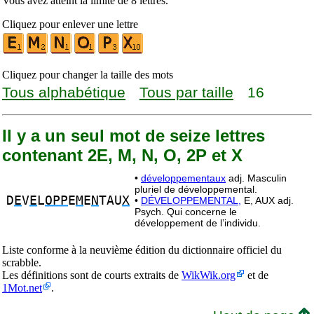
Vous avez atteint la limite de 8 lettres.
Cliquez pour enlever une lettre
Cliquez pour changer la taille des mots
Tous alphabétique
Tous par taille
16
Il y a un seul mot de seize lettres
contenant 2E, M, N, O, 2P et X
•
développementaux
adj. Masculin
pluriel de développemental.
D
E
V
E
L
OPP
E
M
E
N
TAU
X
•
DÉVELOPPEMENTAL,
E, AUX adj.
Psych. Qui concerne le
développement de l’individu.
Liste conforme à la neuvième édition du dictionnaire officiel du
scrabble.
Les définitions sont de courts extraits de
WikWik.org
et de
1Mot.net
.