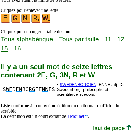
Vous avez atteint la limite de 8 lettres.
Cliquez pour enlever une lettre
Cliquez pour changer la taille des mots
Tous alphabétique
Tous par taille
11
12
15
16
Il y a un seul mot de seize lettres
contenant 2E, G, 3N, R et W
•
SWEDENBORGIEN,
ENNE adj. De
S
WE
D
EN
BO
RG
IE
NN
ES
Swedenborg, philosophe et
scientifique suédois.
Liste conforme à la neuvième édition du dictionnaire officiel du
scrabble.
La définition est un court extrait de
1Mot.net
.
Haut de page