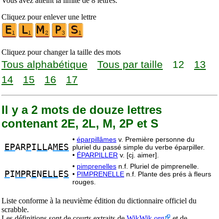
Vous avez atteint la limite de 8 lettres.
Cliquez pour enlever une lettre
Cliquez pour changer la taille des mots
Tous alphabétique
Tous par taille
12
13
14
15
16
17
Il y a 2 mots de douze lettres
contenant 2E, 2L, M, 2P et S
•
éparpillâmes
v. Première personne du
EP
AR
P
I
LL
A
MES
pluriel du passé simple du verbe éparpiller.
•
ÉPARPILLER
v. [cj. aimer].
•
pimprenelles
n.f. Pluriel de pimprenelle.
P
I
MP
R
E
N
ELL
E
S
•
PIMPRENELLE
n.f. Plante des prés à fleurs
rouges.
Liste conforme à la neuvième édition du dictionnaire officiel du
scrabble.
Les définitions sont de courts extraits de
WikWik.org
et de