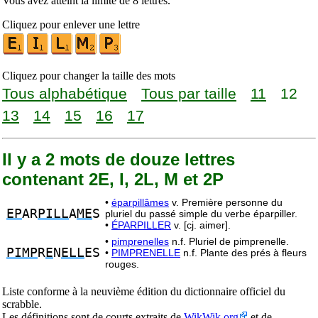
Vous avez atteint la limite de 8 lettres.
Cliquez pour enlever une lettre
Cliquez pour changer la taille des mots
Tous alphabétique
Tous par taille
11
12
13
14
15
16
17
Il y a 2 mots de douze lettres
contenant 2E, I, 2L, M et 2P
•
éparpillâmes
v. Première personne du
EP
AR
PILL
A
ME
S
pluriel du passé simple du verbe éparpiller.
•
ÉPARPILLER
v. [cj. aimer].
•
pimprenelles
n.f. Pluriel de pimprenelle.
PIMP
R
E
N
ELL
ES
•
PIMPRENELLE
n.f. Plante des prés à fleurs
rouges.
Liste conforme à la neuvième édition du dictionnaire officiel du
scrabble.
Les définitions sont de courts extraits de
WikWik.org
et de