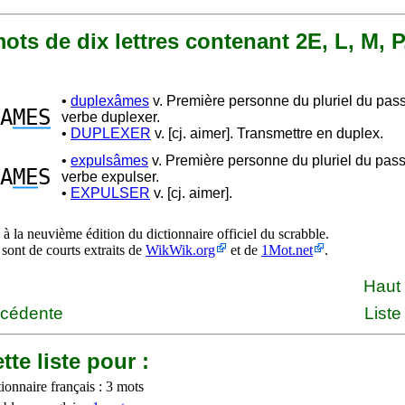
 mots de dix lettres contenant 2E, L, M, P
•
duplexâmes
v. Première personne du pluriel du pas
A
MES
verbe duplexer.
•
DUPLEXER
v. [cj. aimer]. Transmettre en duplex.
•
expulsâmes
v. Première personne du pluriel du pas
A
ME
S
verbe expulser.
•
EXPULSER
v. [cj. aimer].
à la neuvième édition du dictionnaire officiel du scrabble.
 sont de courts extraits de
WikWik.org
et de
1Mot.net
.
Haut
écédente
Liste
tte liste pour :
ionnaire français : 3 mots