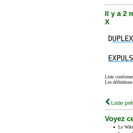
Il y a 2
X
D
UPLEX
EXPULS
Liste conforme 
Les définitions
Liste pr
Voyez ce
Le Wikt