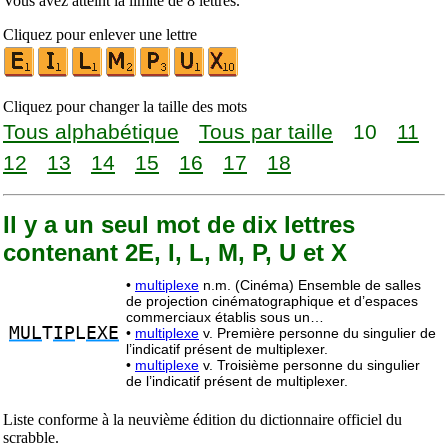
Vous avez atteint la limite de 8 lettres.
Cliquez pour enlever une lettre
Cliquez pour changer la taille des mots
Tous alphabétique
Tous par taille
10
11
12
13
14
15
16
17
18
Il y a un seul mot de dix lettres
contenant 2E, I, L, M, P, U et X
•
multiplexe
n.m. (Cinéma) Ensemble de salles
de projection cinématographique et d’espaces
commerciaux établis sous un…
MUL
T
IP
L
EXE
•
multiplexe
v. Première personne du singulier de
l’indicatif présent de multiplexer.
•
multiplexe
v. Troisième personne du singulier
de l’indicatif présent de multiplexer.
Liste conforme à la neuvième édition du dictionnaire officiel du
scrabble.