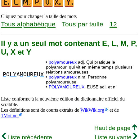
Cliquez pour changer la taille des mots
Tous alphabétique
Tous par taille
12
Il y a un seul mot contenant E, L, M, P,
U, X et Y
•
polyamoureux
adj. Qui pratique le
polyamour, qui vit en même temps plusieurs
relations amoureuses.
P
O
LY
A
M
O
U
R
E
U
X
•
polyamoureux
n.m. Personne
polyamoureuse.
•
POLYAMOUREUX,
EUSE adj. et n.
Liste conforme à la neuvième édition du dictionnaire officiel du
scrabble.
Les définitions sont de courts extraits de
WikWik.org
et de
1Mot.net
.
Haut de page
Liste précédente
Liste suivante