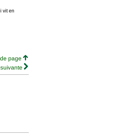
 vit en
 de page
 suivante