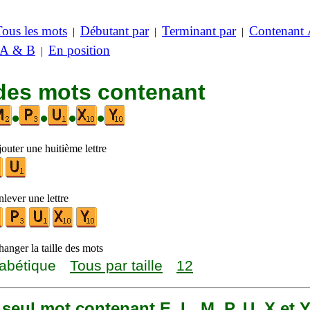
Tous les mots
Débutant par
Terminant par
Contenant
|
|
|
 A & B
En position
|
 des mots contenant
•
•
•
•
outer une huitième lettre
lever une lettre
anger la taille des mots
abétique
Tous par taille
12
n seul mot contenant E, L, M, P, U, X et 