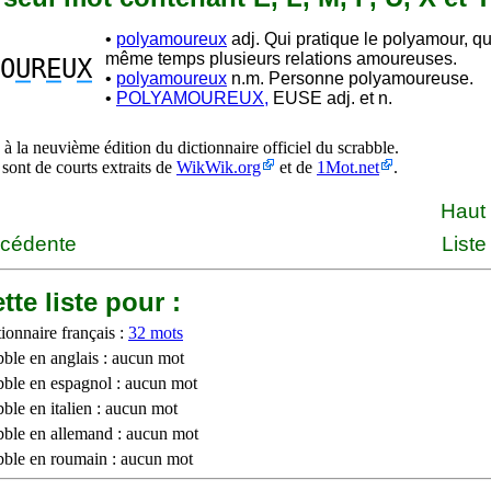
•
polyamoureux
adj. Qui pratique le polyamour, qui
même temps plusieurs relations amoureuses.
O
U
R
E
U
X
•
polyamoureux
n.m. Personne polyamoureuse.
•
POLYAMOUREUX,
EUSE adj. et n.
à la neuvième édition du dictionnaire officiel du scrabble.
 sont de courts extraits de
WikWik.org
et de
1Mot.net
.
Haut
écédente
Liste
tte liste pour :
ionnaire français :
32 mots
bble en anglais : aucun mot
bble en espagnol : aucun mot
ble en italien : aucun mot
bble en allemand : aucun mot
bble en roumain : aucun mot