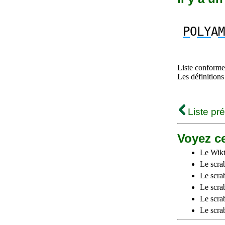
P
O
LY
A
M
Liste conforme 
Les définitions
Liste pr
Voyez ce
Le Wikt
Le scra
Le scra
Le scrab
Le scra
Le scra