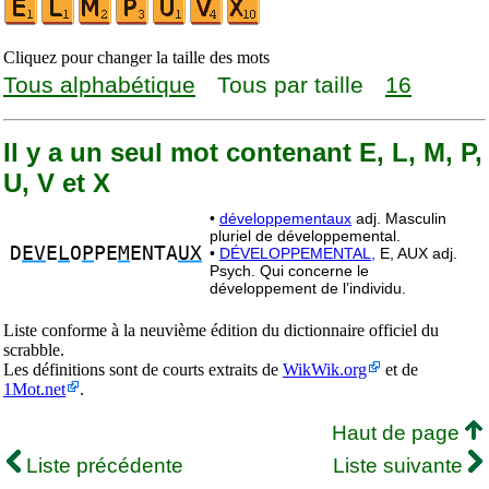
Cliquez pour changer la taille des mots
Tous alphabétique
Tous par taille
16
Il y a un seul mot contenant E, L, M, P,
U, V et X
•
développementaux
adj. Masculin
pluriel de développemental.
D
EV
E
L
O
P
PE
M
ENTA
UX
•
DÉVELOPPEMENTAL,
E, AUX adj.
Psych. Qui concerne le
développement de l’individu.
Liste conforme à la neuvième édition du dictionnaire officiel du
scrabble.
Les définitions sont de courts extraits de
WikWik.org
et de
1Mot.net
.
Haut de page
Liste précédente
Liste suivante