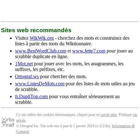
Sites web recommandés
Visitez
WikWik.org
- cherchez des mots et construisez des
listes à partir des mots du Wiktionnaire.
www.BestWordClub.com
et
www.Jette7.com
pour jouer au
scrabble duplicate en ligne.
1Mot.net
pour jouer avec les mots, les anagrammes, les
suffixes, les préfixes, etc.
Ortograf.ws
pour chercher des mots.
www.ListesDeMots.com
pour des listes de mots utiles au jeu
de scrabble.
fr.DupliTop.com
pour vous entraîner sérieusement au
scrabble.
Ce site utilise des cookies informatiques, cliquez pour en
savoir plus
. Politique
vie
privée
.
© Ortograf Inc. Site web mis à jour le 1 janvier 2024 (v-2.2.0
z
).
Informations &
Contacts
.