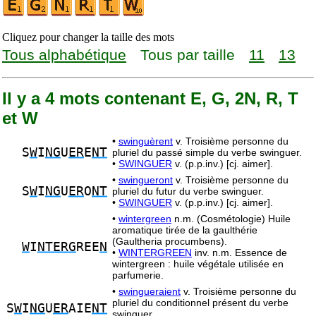
Cliquez pour changer la taille des mots
Tous alphabétique
Tous par taille
11
13
Il y a 4 mots contenant E, G, 2N, R, T
et W
•
swinguèrent
v. Troisième personne du
S
W
I
NG
U
ER
E
NT
pluriel du passé simple du verbe swinguer.
•
SWINGUER
v. (p.p.inv.) [cj. aimer].
•
swingueront
v. Troisième personne du
S
W
I
NG
U
ER
O
NT
pluriel du futur du verbe swinguer.
•
SWINGUER
v. (p.p.inv.) [cj. aimer].
•
wintergreen
n.m. (Cosmétologie) Huile
aromatique tirée de la gaulthérie
(Gaultheria procumbens).
W
I
NTERG
REE
N
•
WINTERGREEN
inv. n.m. Essence de
wintergreen : huile végétale utilisée en
parfumerie.
•
swingueraient
v. Troisième personne du
pluriel du conditionnel présent du verbe
S
W
I
NG
U
ER
AIE
NT
swinguer.