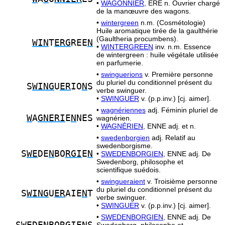
•
WAGONNIER,
ÈRE n. Ouvrier chargé
de la manœuvre des wagons.
•
wintergreen
n.m. (Cosmétologie)
Huile aromatique tirée de la gaulthérie
(Gaultheria procumbens).
WIN
T
ERG
REE
N
•
WINTERGREEN
inv. n.m. Essence
de wintergreen : huile végétale utilisée
en parfumerie.
•
swinguerions
v. Première personne
du pluriel du conditionnel présent du
S
WING
U
ER
IO
N
S
verbe swinguer.
•
SWINGUER
v. (p.p.inv.) [cj. aimer].
•
wagnériennes
adj. Féminin pluriel de
W
A
GNERI
E
N
NES
wagnérien.
•
WAGNÉRIEN,
ENNE adj. et n.
•
swedenborgien
adj. Relatif au
swedenborgisme.
S
WE
DE
N
BO
RGI
E
N
•
SWEDENBORGIEN,
ENNE adj. De
Swedenborg, philosophe et
scientifique suédois.
•
swingueraient
v. Troisième personne
du pluriel du conditionnel présent du
S
WING
U
ER
AIE
N
T
verbe swinguer.
•
SWINGUER
v. (p.p.inv.) [cj. aimer].
•
SWEDENBORGIEN,
ENNE adj. De