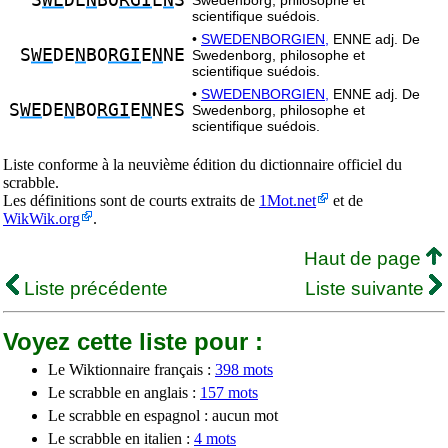
S
WE
DE
N
BO
RGI
E
N
S
Swedenborg, philosophe et
scientifique suédois.
•
SWEDENBORGIEN,
ENNE adj. De
S
WE
DE
N
BO
RGI
E
N
NE
Swedenborg, philosophe et
scientifique suédois.
•
SWEDENBORGIEN,
ENNE adj. De
S
WE
DE
N
BO
RGI
E
N
NES
Swedenborg, philosophe et
scientifique suédois.
Liste conforme à la neuvième édition du dictionnaire officiel du
scrabble.
Les définitions sont de courts extraits de
1Mot.net
et de
WikWik.org
.
Haut de page
Liste précédente
Liste suivante
Voyez cette liste pour :
Le Wiktionnaire français :
398 mots
Le scrabble en anglais :
157 mots
Le scrabble en espagnol : aucun mot
Le scrabble en italien :
4 mots