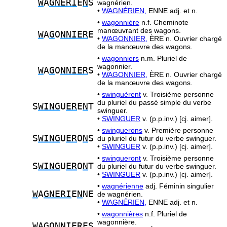
W
A
GNERI
E
N
S
wagnérien.
•
WAGNÉRIEN,
ENNE adj. et n.
•
wagonnière
n.f. Cheminote
manœuvrant des wagons.
W
A
G
O
NNIER
E
•
WAGONNIER,
ÈRE n. Ouvrier chargé
de la manœuvre des wagons.
•
wagonniers
n.m. Pluriel de
wagonnier.
W
A
G
O
NNIER
S
•
WAGONNIER,
ÈRE n. Ouvrier chargé
de la manœuvre des wagons.
•
swinguèrent
v. Troisième personne
du pluriel du passé simple du verbe
S
WING
U
ER
E
N
T
swinguer.
•
SWINGUER
v. (p.p.inv.) [cj. aimer].
•
swinguerons
v. Première personne
S
WING
U
ER
O
N
S
du pluriel du futur du verbe swinguer.
•
SWINGUER
v. (p.p.inv.) [cj. aimer].
•
swingueront
v. Troisième personne
S
WING
U
ER
O
N
T
du pluriel du futur du verbe swinguer.
•
SWINGUER
v. (p.p.inv.) [cj. aimer].
•
wagnérienne
adj. Féminin singulier
W
A
GNERI
E
N
NE
de wagnérien.
•
WAGNÉRIEN,
ENNE adj. et n.
•
wagonnières
n.f. Pluriel de
wagonnière.
W
A
G
O
NNIER
ES