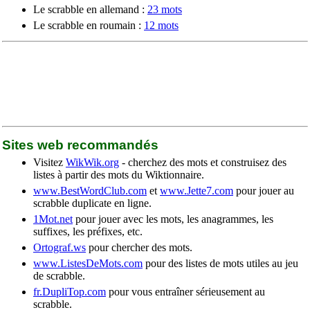
Le scrabble en allemand :
23 mots
Le scrabble en roumain :
12 mots
Sites web recommandés
Visitez
WikWik.org
- cherchez des mots et construisez des
listes à partir des mots du Wiktionnaire.
www.BestWordClub.com
et
www.Jette7.com
pour jouer au
scrabble duplicate en ligne.
1Mot.net
pour jouer avec les mots, les anagrammes, les
suffixes, les préfixes, etc.
Ortograf.ws
pour chercher des mots.
www.ListesDeMots.com
pour des listes de mots utiles au jeu
de scrabble.
fr.DupliTop.com
pour vous entraîner sérieusement au
scrabble.