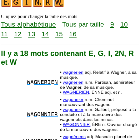
Cliquez pour changer la taille des mots
Tous alphabétique
Tous par taille
9
10
11
12
13
14
15
16
Il y a 18 mots contenant E, G, I, 2N, R
et W
•
wagnérien
adj. Relatif à Wagner, à sa
musique.
W
A
GNERI
E
N
•
wagnérien
n.m. Partisan, admirateur
de Wagner, de sa musique.
•
WAGNÉRIEN,
ENNE adj. et n.
•
wagonnier
n.m. Cheminot
manœuvrant des wagons.
•
wagonnier
n.m. Galibot, préposé à la
W
A
G
O
NNIER
conduite et à la manœuvre des
wagonnets dans les mines.
•
WAGONNIER,
ÈRE n. Ouvrier chargé
de la manœuvre des wagons.
•
wagnériens
adj. Masculin pluriel de