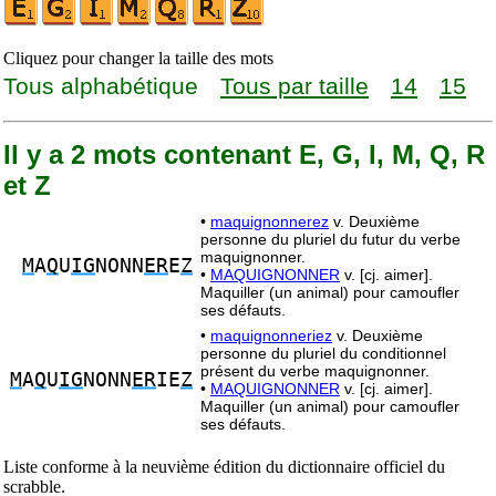
Cliquez pour changer la taille des mots
Tous alphabétique
Tous par taille
14
15
Il y a 2 mots contenant E, G, I, M, Q, R
et Z
•
maquignonnerez
v. Deuxième
personne du pluriel du futur du verbe
maquignonner.
M
A
Q
U
IG
NONN
ER
E
Z
•
MAQUIGNONNER
v. [cj. aimer].
Maquiller (un animal) pour camoufler
ses défauts.
•
maquignonneriez
v. Deuxième
personne du pluriel du conditionnel
présent du verbe maquignonner.
M
A
Q
U
IG
NONN
ER
IE
Z
•
MAQUIGNONNER
v. [cj. aimer].
Maquiller (un animal) pour camoufler
ses défauts.
Liste conforme à la neuvième édition du dictionnaire officiel du
scrabble.