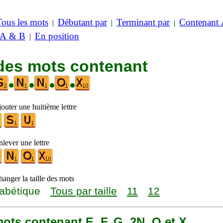
Tous les mots
Débutant par
Terminant par
Contenant
|
|
|
 A & B
En position
|
 des mots contenant
•
•
•
•
outer une huitième lettre
lever une lettre
anger la taille des mots
abétique
Tous par taille
11
12
 mots contenant E, F, G, 2N, O et X