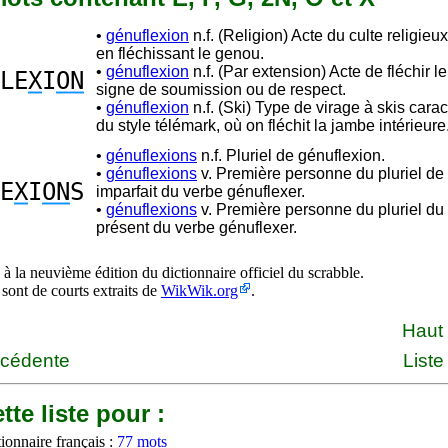
•
génuflexion
n.f. (Religion) Acte du culte religieux,
en fléchissant le genou.
•
génuflexion
n.f. (Par extension) Acte de fléchir 
LE
X
I
ON
signe de soumission ou de respect.
•
génuflexion
n.f. (Ski) Type de virage à skis carac
du style télémark, où on fléchit la jambe intérieure
•
génuflexions
n.f. Pluriel de génuflexion.
•
génuflexions
v. Première personne du pluriel de l
E
X
I
ON
S
imparfait du verbe génuflexer.
•
génuflexions
v. Première personne du pluriel du 
présent du verbe génuflexer.
à la neuvième édition du dictionnaire officiel du scrabble.
 sont de courts extraits de
WikWik.org
.
Haut
écédente
Liste
tte liste pour :
ionnaire français :
77 mots