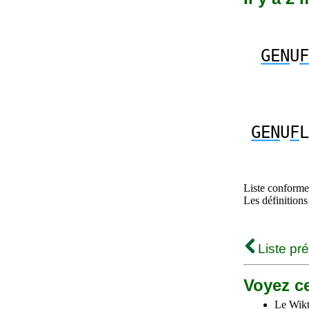
GEN
U
F
GEN
U
F
L
Liste conforme 
Les définitions
Liste pr
Voyez ce
Le Wikt