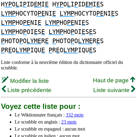
H
YP
O
L
I
P
ID
EM
I
E
H
YP
O
L
I
P
ID
EM
I
E
S
LYMP
HOCYTO
PE
NI
E
LYMP
HOCYTO
PE
NI
E
S
LYMP
HO
PE
NI
E
LYMP
HO
PE
NI
E
S
LYMP
HO
P
OI
E
S
E
LYMP
HO
P
OI
E
S
E
S
P
HOTO
P
O
LYME
R
E
P
HOTO
P
O
LYME
R
E
S
P
R
E
O
LYMP
IQU
E
P
R
E
O
LYMP
IQU
E
S
Liste conforme à la neuvième édition du dictionnaire officiel du
scrabble.
Haut de page
Modifier la liste
Liste précédente
Liste suivante
Voyez cette liste pour :
Le Wiktionnaire français :
332 mots
Le scrabble en anglais :
23 mots
Le scrabble en espagnol : aucun mot
Le scrabble en italien : aucun mot