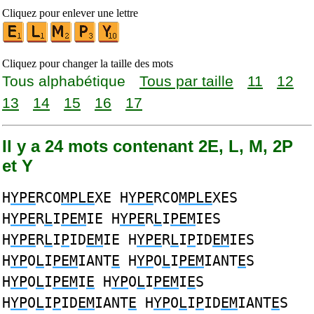
Cliquez pour enlever une lettre
Cliquez pour changer la taille des mots
Tous alphabétique
Tous par taille
11
12
13
14
15
16
17
Il y a 24 mots contenant 2E, L, M, 2P
et Y
H
YPE
RCO
MPLE
XE H
YPE
RCO
MPLE
XES
H
YPE
R
L
I
PEM
IE H
YPE
R
L
I
PEM
IES
H
YPE
R
L
I
P
ID
EM
IE H
YPE
R
L
I
P
ID
EM
IES
H
YP
O
L
I
PEM
IANT
E
H
YP
O
L
I
PEM
IANT
E
S
H
YP
O
L
I
PEM
I
E
H
YP
O
L
I
PEM
I
E
S
H
YP
O
L
I
P
ID
EM
IANT
E
H
YP
O
L
I
P
ID
EM
IANT
E
S