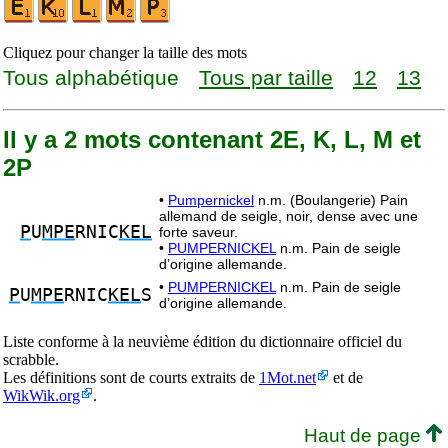
Cliquez pour changer la taille des mots
Tous alphabétique
Tous par taille
12
13
Il y a 2 mots contenant 2E, K, L, M et
2P
•
Pumpernickel
n.m. (Boulangerie) Pain
allemand de seigle, noir, dense avec une
P
U
MPE
RNIC
KEL
forte saveur.
•
PUMPERNICKEL
n.m. Pain de seigle
d’origine allemande.
•
PUMPERNICKEL
n.m. Pain de seigle
P
U
MPE
RNIC
KEL
S
d’origine allemande.
Liste conforme à la neuvième édition du dictionnaire officiel du
scrabble.
Les définitions sont de courts extraits de
1Mot.net
et de
WikWik.org
.
Haut de page