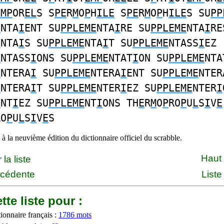
EMP
OR
EL
S S
PE
R
M
O
P
H
ILE
S
PE
R
M
O
P
H
ILE
S SU
PP
E
NTA
I
ENT SU
PPLEME
NTA
I
RE SU
PPLEME
NTA
I
RE
E
NTA
I
S SU
PPLEME
NTA
I
T SU
PPLEME
NTASS
I
EZ
E
NTASS
I
ONS SU
PPLEME
NTAT
I
ON SU
PPLEME
NTA
E
NTERA
I
SU
PPLEME
NTERA
I
ENT SU
PPLEME
NTER
E
NTERA
I
T SU
PPLEME
NTER
I
EZ SU
PPLEME
NTER
I
E
NT
I
EZ SU
PPLEME
NT
I
ONS TH
E
R
M
O
P
RO
P
U
L
S
I
V
E
RO
P
U
L
S
I
V
E
S
à la neuvième édition du dictionnaire officiel du scrabble.
Haut
la liste
écédente
Liste
tte liste pour :
ionnaire français :
1786 mots