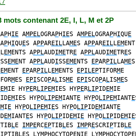
17
08 mots contenant 2E, I, L, M et 2P
RA
P
H
IE
A
MPEL
OGRA
P
H
IE
S A
MPEL
OGRA
P
H
I
QU
E
RA
P
H
I
QU
E
S A
PP
AR
EIL
LA
ME
S A
PP
AR
EIL
L
EM
ENT
L
L
EM
ENTS A
PPL
AUD
IME
TR
E
A
PPL
AUD
IME
TR
E
S
I
SS
EME
NT A
PPL
AUD
I
SS
EME
NTS
EP
AR
PIL
LA
ME
S
L
EM
ENT
EP
AR
PIL
L
EM
ENTS
EPILEP
TIFOR
M
E
IFOR
M
ES
EPI
SCO
P
A
L
IS
ME
EPI
SCO
P
A
L
IS
ME
S
PEM
IE HY
PE
R
LIPEM
IES HY
PE
R
LIP
ID
EM
IE
P
ID
EM
IES HY
P
O
LIPEM
IANT
E
HY
P
O
LIPEM
IANT
E
EM
I
E
HY
P
O
LIPEM
I
E
S HY
P
O
LIP
ID
EM
IANT
E
ID
EM
IANT
E
S HY
P
O
LIP
ID
EM
I
E
HY
P
O
LIP
ID
EM
I
E
P
TIB
L
E
IMPE
RC
EP
TIB
L
ES
IMP
R
E
SCRI
P
TIB
LE
RI
P
TIB
LE
S
L
Y
MP
HOCYTO
PE
N
IE
L
Y
MP
HOCYTO
PE