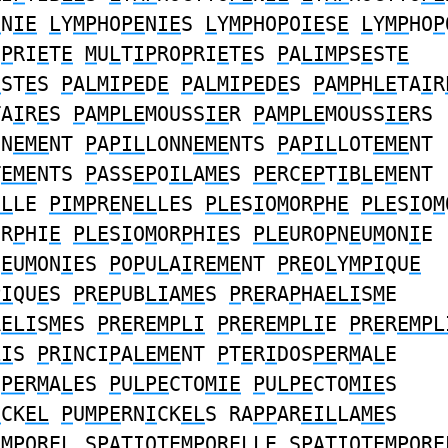
E
N
IE
L
Y
MP
HO
PE
N
IE
S
L
Y
MP
HO
P
O
IE
S
E
L
Y
MP
HO
P
O
P
RI
E
T
E
M
U
L
T
IP
RO
P
RI
E
T
E
S
P
A
LIMP
S
E
ST
E
E
ST
E
S
P
A
LMIPE
D
E
P
A
LMIPE
D
E
S
P
A
MP
H
LE
TA
I
R
TA
I
R
E
S
P
A
MPLE
MOUSS
IE
R
P
A
MPLE
MOUSS
IE
RS
NN
EME
NT
P
A
PIL
LONN
EME
NTS
P
A
PIL
LOT
EME
NT
T
EME
NTS
P
ASS
EP
O
IL
A
ME
S
PE
RC
EP
T
I
B
L
E
M
ENT
EL
LE
PIMP
R
E
N
EL
LES
PLE
S
I
O
M
OR
P
H
E
PLE
S
I
O
M
OR
P
HI
E
PLE
S
I
O
M
OR
P
HI
E
S
PLE
URO
P
N
E
U
M
ON
I
E
N
E
U
M
ON
I
ES
P
O
P
U
L
A
I
R
EME
NT
P
R
E
O
L
Y
MPI
QU
E
PI
QU
E
S
P
R
EP
UB
LI
A
ME
S
P
R
E
RA
P
HA
ELI
S
M
E
A
ELI
S
M
ES
P
R
E
R
EMPLI
P
R
E
R
EMPLI
E
P
R
E
R
EMPL
LI
S
P
R
I
NCI
P
A
LEME
NT
P
T
E
R
I
DOS
PE
R
M
A
L
E
S
PE
R
M
A
L
ES
P
U
LPE
CTO
MIE
P
U
LPE
CTO
MIE
S
I
CK
EL
P
U
MPE
RN
I
CK
EL
S RA
PP
AR
EIL
LA
ME
S
EMP
OR
EL
S
P
AT
I
OT
EMP
OR
EL
LE S
P
AT
I
OT
EMP
OR
E