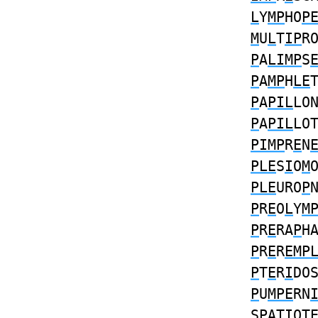
L
Y
MP
HO
P
M
U
L
T
IP
R
P
A
LIMP
S
P
A
MP
H
LE
P
A
PIL
LO
P
A
PIL
LO
PIMP
R
E
N
PLE
S
I
O
M
PLE
URO
P
P
R
E
O
L
Y
M
P
R
E
RA
P
H
P
R
E
R
EMP
P
T
E
R
I
DO
P
U
MPE
RN
S
P
AT
I
OT