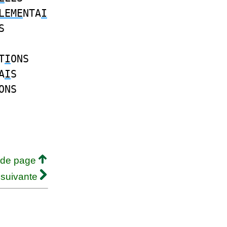
LEME
NTA
I
S
T
I
ONS
A
I
S
ONS
 de page
 suivante