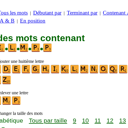
Tous les mots
Débutant par
Terminant par
Contenant
|
|
|
 A & B
En position
|
 des mots contenant
•
•
•
•
outer une huitième lettre
lever une lettre
anger la taille des mots
abétique
Tous par taille
9
10
11
12
13