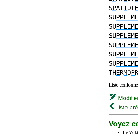
S
P
AT
I
OT
SU
PPLEM
SU
PPLEM
SU
PPLEM
SU
PPLEM
SU
PPLEM
SU
PPLEM
TH
E
R
M
O
P
Liste conforme 
Modifier 
Liste pr
Voyez ce
Le Wikt