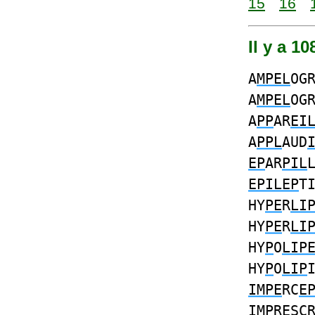
15
16
Il y a 1
A
MPEL
OG
A
MPEL
OG
A
PP
AR
EI
A
PPL
AUD
EP
AR
PIL
EPILEP
T
HY
PE
R
LI
HY
PE
R
LI
HY
P
O
LIP
HY
P
O
LIP
IMPE
RC
E
IMP
R
E
SC