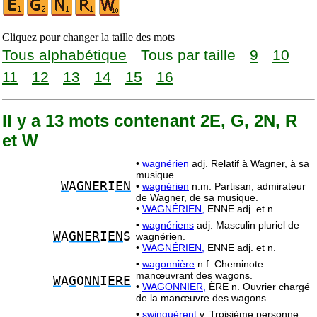
Cliquez pour changer la taille des mots
Tous alphabétique
Tous par taille
9
10
11
12
13
14
15
16
Il y a 13 mots contenant 2E, G, 2N, R
et W
•
wagnérien
adj. Relatif à Wagner, à sa
musique.
W
A
GNER
I
EN
•
wagnérien
n.m. Partisan, admirateur
de Wagner, de sa musique.
•
WAGNÉRIEN,
ENNE adj. et n.
•
wagnériens
adj. Masculin pluriel de
W
A
GNER
I
EN
S
wagnérien.
•
WAGNÉRIEN,
ENNE adj. et n.
•
wagonnière
n.f. Cheminote
manœuvrant des wagons.
W
A
G
O
NN
I
ERE
•
WAGONNIER,
ÈRE n. Ouvrier chargé
de la manœuvre des wagons.
•
swinguèrent
v. Troisième personne