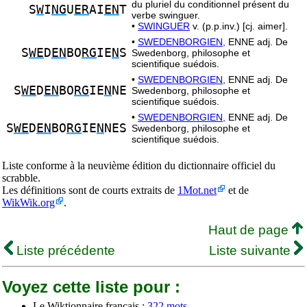
du pluriel du conditionnel présent du
S
W
I
NG
U
ER
AI
EN
T
verbe swinguer.
•
SWINGUER
v. (p.p.inv.) [cj. aimer].
•
SWEDENBORGIEN,
ENNE adj. De
S
WE
D
EN
BO
RG
IE
N
S
Swedenborg, philosophe et
scientifique suédois.
•
SWEDENBORGIEN,
ENNE adj. De
S
WE
D
EN
BO
RG
IE
N
NE
Swedenborg, philosophe et
scientifique suédois.
•
SWEDENBORGIEN,
ENNE adj. De
S
WE
D
EN
BO
RG
IE
N
NES
Swedenborg, philosophe et
scientifique suédois.
Liste conforme à la neuvième édition du dictionnaire officiel du
scrabble.
Les définitions sont de courts extraits de
1Mot.net
et de
WikWik.org
.
Haut de page
Liste précédente
Liste suivante
Voyez cette liste pour :
Le Wiktionnaire français :
322 mots