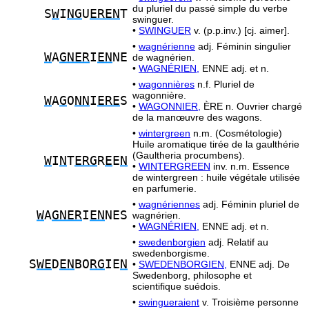
du pluriel du passé simple du verbe
S
W
I
NG
U
EREN
T
swinguer.
•
SWINGUER
v. (p.p.inv.) [cj. aimer].
•
wagnérienne
adj. Féminin singulier
W
A
GNER
I
EN
NE
de wagnérien.
•
WAGNÉRIEN,
ENNE adj. et n.
•
wagonnières
n.f. Pluriel de
wagonnière.
W
A
G
O
NN
I
ERE
S
•
WAGONNIER,
ÈRE n. Ouvrier chargé
de la manœuvre des wagons.
•
wintergreen
n.m. (Cosmétologie)
Huile aromatique tirée de la gaulthérie
(Gaultheria procumbens).
W
I
N
T
ERG
R
E
E
N
•
WINTERGREEN
inv. n.m. Essence
de wintergreen : huile végétale utilisée
en parfumerie.
•
wagnériennes
adj. Féminin pluriel de
W
A
GNER
I
EN
NES
wagnérien.
•
WAGNÉRIEN,
ENNE adj. et n.
•
swedenborgien
adj. Relatif au
swedenborgisme.
S
WE
D
EN
BO
RG
IE
N
•
SWEDENBORGIEN,
ENNE adj. De
Swedenborg, philosophe et
scientifique suédois.
•
swingueraient
v. Troisième personne