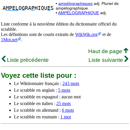
•
ampélographiques
adj. Pluriel de
A
MPEL
O
G
RA
P
HIQU
E
S
ampélographique.
•
AMPÉLOGRAPHIQUE
adj.
Liste conforme à la neuvième édition du dictionnaire officiel du
scrabble.
Les définitions sont de courts extraits de
WikWik.org
et de
1Mot.net
.
Haut de page
Liste précédente
Liste suivante
Voyez cette liste pour :
Le Wiktionnaire français :
243 mots
Le scrabble en anglais :
5 mots
Le scrabble en espagnol : aucun mot
Le scrabble en italien :
25 mots
Le scrabble en allemand :
6 mots
Le scrabble en roumain :
1 mot