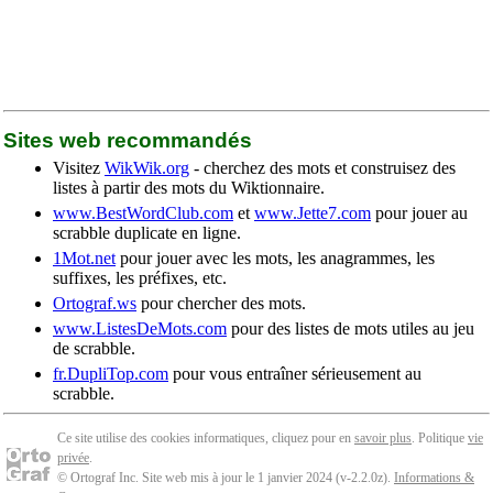
Sites web recommandés
Visitez
WikWik.org
- cherchez des mots et construisez des
listes à partir des mots du Wiktionnaire.
www.BestWordClub.com
et
www.Jette7.com
pour jouer au
scrabble duplicate en ligne.
1Mot.net
pour jouer avec les mots, les anagrammes, les
suffixes, les préfixes, etc.
Ortograf.ws
pour chercher des mots.
www.ListesDeMots.com
pour des listes de mots utiles au jeu
de scrabble.
fr.DupliTop.com
pour vous entraîner sérieusement au
scrabble.
Ce site utilise des cookies informatiques, cliquez pour en
savoir plus
. Politique
vie
privée
.
© Ortograf Inc. Site web mis à jour le 1 janvier 2024 (v-2.2.0
z
).
Informations &