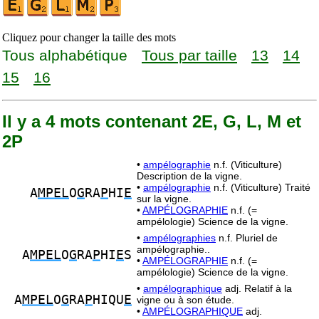
Cliquez pour changer la taille des mots
Tous alphabétique
Tous par taille
13
14
15
16
Il y a 4 mots contenant 2E, G, L, M et
2P
•
ampélographie
n.f. (Viticulture)
Description de la vigne.
•
ampélographie
n.f. (Viticulture) Traité
A
MPEL
O
G
RA
P
HI
E
sur la vigne.
•
AMPÉLOGRAPHIE
n.f. (=
ampélologie) Science de la vigne.
•
ampélographies
n.f. Pluriel de
ampélographie..
A
MPEL
O
G
RA
P
HI
E
S
•
AMPÉLOGRAPHIE
n.f. (=
ampélologie) Science de la vigne.
•
ampélographique
adj. Relatif à la
A
MPEL
O
G
RA
P
HIQU
E
vigne ou à son étude.
•
AMPÉLOGRAPHIQUE
adj.