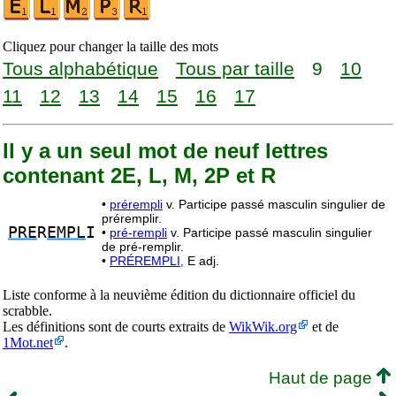
Cliquez pour changer la taille des mots
Tous alphabétique
Tous par taille
9
10
11
12
13
14
15
16
17
Il y a un seul mot de neuf lettres
contenant 2E, L, M, 2P et R
•
prérempli
v. Participe passé masculin singulier de
préremplir.
PRE
R
EMPL
I
•
pré-rempli
v. Participe passé masculin singulier
de pré-remplir.
•
PRÉREMPLI,
E adj.
Liste conforme à la neuvième édition du dictionnaire officiel du
scrabble.
Les définitions sont de courts extraits de
WikWik.org
et de
1Mot.net
.
Haut de page