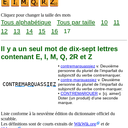
Cliquez pour changer la taille des mots
Tous alphabétique
Tous par taille
10
11
12
13
14
15
16
17
Il y a un seul mot de dix-sept lettres
contenant E, I, M, Q, 2R et Z
•
contremarquassiez
v. Deuxième
personne du pluriel de l’imparfait du
subjonctif du verbe contremarquer.
•
contre-marquassiez
v. Deuxième
CONT
REM
A
RQ
UASS
I
E
Z
personne du pluriel de l’imparfait du
subjonctif du verbe contre-marquer.
•
CONTREMARQUER
v. [cj. aimer].
Doter (un produit) d’une seconde
marque.
Liste conforme à la neuvième édition du dictionnaire officiel du
scrabble.
Les définitions sont de courts extraits de
WikWik.org
et de