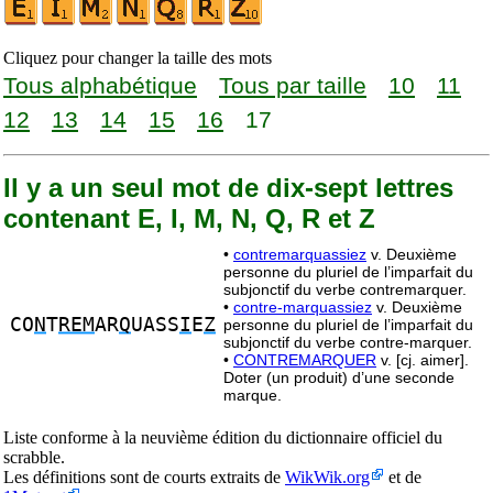
Cliquez pour changer la taille des mots
Tous alphabétique
Tous par taille
10
11
12
13
14
15
16
17
Il y a un seul mot de dix-sept lettres
contenant E, I, M, N, Q, R et Z
•
contremarquassiez
v. Deuxième
personne du pluriel de l’imparfait du
subjonctif du verbe contremarquer.
•
contre-marquassiez
v. Deuxième
CO
N
T
REM
AR
Q
UASS
I
E
Z
personne du pluriel de l’imparfait du
subjonctif du verbe contre-marquer.
•
CONTREMARQUER
v. [cj. aimer].
Doter (un produit) d’une seconde
marque.
Liste conforme à la neuvième édition du dictionnaire officiel du
scrabble.
Les définitions sont de courts extraits de
WikWik.org
et de