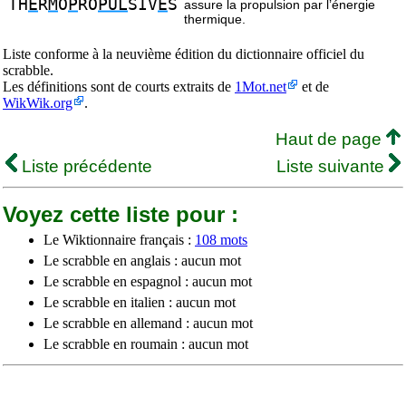
TH
E
R
M
O
P
RO
PUL
SIV
E
S
assure la propulsion par l’énergie
thermique.
Liste conforme à la neuvième édition du dictionnaire officiel du
scrabble.
Les définitions sont de courts extraits de
1Mot.net
et de
WikWik.org
.
Haut de page
Liste précédente
Liste suivante
Voyez cette liste pour :
Le Wiktionnaire français :
108 mots
Le scrabble en anglais : aucun mot
Le scrabble en espagnol : aucun mot
Le scrabble en italien : aucun mot
Le scrabble en allemand : aucun mot
Le scrabble en roumain : aucun mot