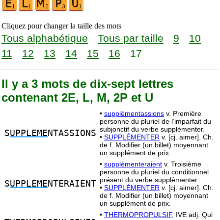
Cliquez pour changer la taille des mots
Tous alphabétique
Tous par taille
9
10
11
12
13
14
15
16
17
Il y a 3 mots de dix-sept lettres
contenant 2E, L, M, 2P et U
•
supplémentassions
v. Première
personne du pluriel de l’imparfait du
subjonctif du verbe supplémenter.
S
UPPLEME
NTASSIONS
•
SUPPLÉMENTER
v. [cj. aimer]. Ch.
de f. Modifier (un billet) moyennant
un supplément de prix.
•
supplémenteraient
v. Troisième
personne du pluriel du conditionnel
présent du verbe supplémenter.
S
UPPLEME
NTERAIENT
•
SUPPLÉMENTER
v. [cj. aimer]. Ch.
de f. Modifier (un billet) moyennant
un supplément de prix.
•
THERMOPROPULSIF,
IVE adj. Qui