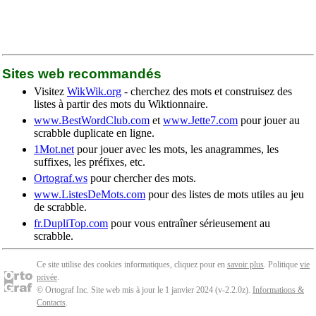
Sites web recommandés
Visitez
WikWik.org
- cherchez des mots et construisez des
listes à partir des mots du Wiktionnaire.
www.BestWordClub.com
et
www.Jette7.com
pour jouer au
scrabble duplicate en ligne.
1Mot.net
pour jouer avec les mots, les anagrammes, les
suffixes, les préfixes, etc.
Ortograf.ws
pour chercher des mots.
www.ListesDeMots.com
pour des listes de mots utiles au jeu
de scrabble.
fr.DupliTop.com
pour vous entraîner sérieusement au
scrabble.
Ce site utilise des cookies informatiques, cliquez pour en
savoir plus
. Politique
vie
privée
.
© Ortograf Inc. Site web mis à jour le 1 janvier 2024 (v-2.2.0
z
).
Informations &
Contacts
.