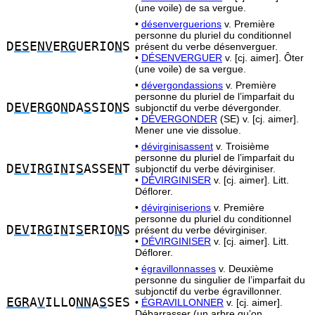
(une voile) de sa vergue.
•
désenverguerions
v. Première
personne du pluriel du conditionnel
D
ES
E
NV
E
RG
UERIO
N
S
présent du verbe désenverguer.
•
DÉSENVERGUER
v. [cj. aimer]. Ôter
(une voile) de sa vergue.
•
dévergondassions
v. Première
personne du pluriel de l’imparfait du
D
EV
E
RG
O
N
DA
S
SIO
N
S
subjonctif du verbe dévergonder.
•
DÉVERGONDER
(SE) v. [cj. aimer].
Mener une vie dissolue.
•
dévirginisassent
v. Troisième
personne du pluriel de l’imparfait du
D
EV
I
RG
I
N
I
S
ASSE
N
T
subjonctif du verbe dévirginiser.
•
DÉVIRGINISER
v. [cj. aimer]. Litt.
Déflorer.
•
dévirginiserions
v. Première
personne du pluriel du conditionnel
D
EV
I
RG
I
N
I
S
ERIO
N
S
présent du verbe dévirginiser.
•
DÉVIRGINISER
v. [cj. aimer]. Litt.
Déflorer.
•
égravillonnasses
v. Deuxième
personne du singulier de l’imparfait du
subjonctif du verbe égravillonner.
EGR
A
V
ILLO
NN
A
S
SES
•
ÉGRAVILLONNER
v. [cj. aimer].
Débarrasser (un arbre qu’on