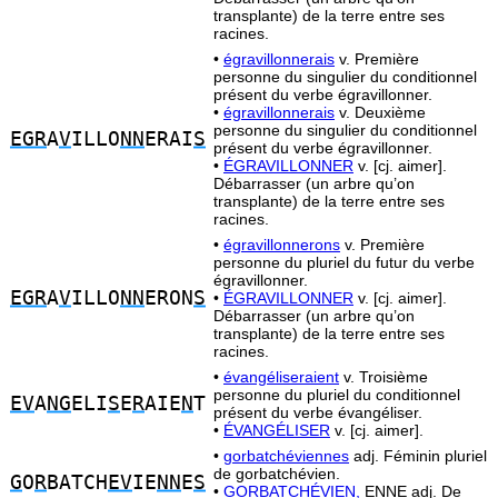
transplante) de la terre entre ses
racines.
•
égravillonnerais
v. Première
personne du singulier du conditionnel
présent du verbe égravillonner.
•
égravillonnerais
v. Deuxième
personne du singulier du conditionnel
EGR
A
V
ILLO
NN
ERAI
S
présent du verbe égravillonner.
•
ÉGRAVILLONNER
v. [cj. aimer].
Débarrasser (un arbre qu’on
transplante) de la terre entre ses
racines.
•
égravillonnerons
v. Première
personne du pluriel du futur du verbe
égravillonner.
EGR
A
V
ILLO
NN
ERON
S
•
ÉGRAVILLONNER
v. [cj. aimer].
Débarrasser (un arbre qu’on
transplante) de la terre entre ses
racines.
•
évangéliseraient
v. Troisième
personne du pluriel du conditionnel
EV
A
NG
ELI
S
E
R
AIE
N
T
présent du verbe évangéliser.
•
ÉVANGÉLISER
v. [cj. aimer].
•
gorbatchéviennes
adj. Féminin pluriel
de gorbatchévien.
G
O
R
BATCH
EV
IE
NN
E
S
•
GORBATCHÉVIEN,
ENNE adj. De