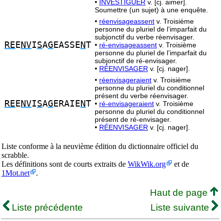
•
INVESTIGUER
v. [cj. aimer].
Soumettre (un sujet) à une enquête.
•
réenvisageassent
v. Troisième
personne du pluriel de l’imparfait du
subjonctif du verbe réenvisager.
RE
E
NV
I
S
A
G
EASSE
N
T
•
ré-envisageassent
v. Troisième
personne du pluriel de l’imparfait du
subjonctif de ré-envisager.
•
RÉENVISAGER
v. [cj. nager].
•
réenvisageraient
v. Troisième
personne du pluriel du conditionnel
présent du verbe réenvisager.
RE
E
NV
I
S
A
G
ERAIE
N
T
•
ré-envisageraient
v. Troisième
personne du pluriel du conditionnel
présent de ré-envisager.
•
RÉENVISAGER
v. [cj. nager].
Liste conforme à la neuvième édition du dictionnaire officiel du
scrabble.
Les définitions sont de courts extraits de
WikWik.org
et de
1Mot.net
.
Haut de page
Liste précédente
Liste suivante