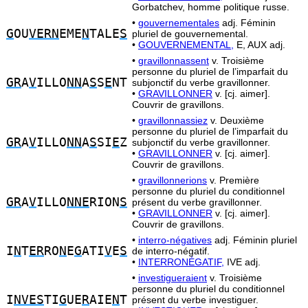
Gorbatchev, homme politique russe.
•
gouvernementales
adj. Féminin
G
OU
VERN
EME
N
TALE
S
pluriel de gouvernemental.
•
GOUVERNEMENTAL,
E, AUX adj.
•
gravillonnassent
v. Troisième
personne du pluriel de l’imparfait du
GR
A
V
ILLO
NN
A
S
S
E
NT
subjonctif du verbe gravillonner.
•
GRAVILLONNER
v. [cj. aimer].
Couvrir de gravillons.
•
gravillonnassiez
v. Deuxième
personne du pluriel de l’imparfait du
GR
A
V
ILLO
NN
A
S
SI
E
Z
subjonctif du verbe gravillonner.
•
GRAVILLONNER
v. [cj. aimer].
Couvrir de gravillons.
•
gravillonnerions
v. Première
personne du pluriel du conditionnel
GR
A
V
ILLO
NNE
RION
S
présent du verbe gravillonner.
•
GRAVILLONNER
v. [cj. aimer].
Couvrir de gravillons.
•
interro-négatives
adj. Féminin pluriel
I
N
T
ER
RO
N
E
G
ATI
V
E
S
de interro-négatif.
•
INTERRONÉGATIF,
IVE adj.
•
investigueraient
v. Troisième
personne du pluriel du conditionnel
I
NVES
TI
G
UE
R
AIE
N
T
présent du verbe investiguer.