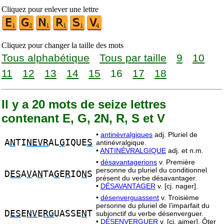
Cliquez pour enlever une lettre
Cliquez pour changer la taille des mots
Tous alphabétique
Tous par taille
9
10
11
12
13
14
15
16
17
18
Il y a 20 mots de seize lettres
contenant E, G, 2N, R, S et V
•
antinévralgiques
adj. Pluriel de
A
N
TI
NEVR
AL
G
IQUE
S
antinévralgique.
•
ANTINÉVRALGIQUE
adj. et n.m.
•
désavantagerions
v. Première
personne du pluriel du conditionnel
D
ES
A
V
A
N
TA
G
E
R
IO
N
S
présent du verbe désavantager.
•
DÉSAVANTAGER
v. [cj. nager].
•
désenverguassent
v. Troisième
personne du pluriel de l’imparfait du
D
ES
E
NV
E
RG
UASSE
N
T
subjonctif du verbe désenverguer.
•
DÉSENVERGUER
v. [cj. aimer]. Ôter