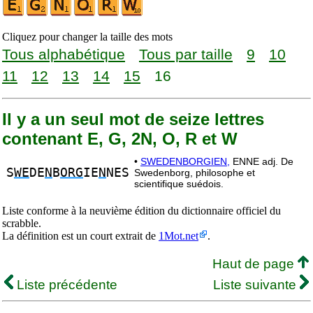
Cliquez pour changer la taille des mots
Tous alphabétique
Tous par taille
9
10
11
12
13
14
15
16
Il y a un seul mot de seize lettres
contenant E, G, 2N, O, R et W
•
SWEDENBORGIEN,
ENNE adj. De
S
WE
DE
N
B
ORG
IE
N
NES
Swedenborg, philosophe et
scientifique suédois.
Liste conforme à la neuvième édition du dictionnaire officiel du
scrabble.
La définition est un court extrait de
1Mot.net
.
Haut de page
Liste précédente
Liste suivante