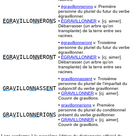
•
égravillonnerons
v. Première
personne du pluriel du futur du verbe
égravillonner.
EGR
A
V
ILLO
NN
ERO
N
S
•
ÉGRAVILLONNER
v. [cj. aimer].
Débarrasser (un arbre qu’on
transplante) de la terre entre ses
racines.
•
égravillonneront
v. Troisième
personne du pluriel du futur du verbe
égravillonner.
EGR
A
V
ILLO
NN
ERO
N
T
•
ÉGRAVILLONNER
v. [cj. aimer].
Débarrasser (un arbre qu’on
transplante) de la terre entre ses
racines.
•
gravillonnassent
v. Troisième
personne du pluriel de l’imparfait du
GR
A
V
ILLO
NN
ASS
EN
T
subjonctif du verbe gravillonner.
•
GRAVILLONNER
v. [cj. aimer].
Couvrir de gravillons.
•
gravillonnerions
v. Première
personne du pluriel du conditionnel
GR
A
V
ILLO
NNE
RIO
N
S
présent du verbe gravillonner.
•
GRAVILLONNER
v. [cj. aimer].
Couvrir de gravillons.