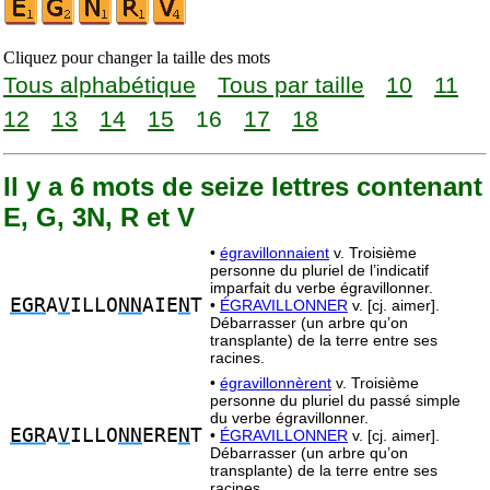
Cliquez pour changer la taille des mots
Tous alphabétique
Tous par taille
10
11
12
13
14
15
16
17
18
Il y a 6 mots de seize lettres contenant
E, G, 3N, R et V
•
égravillonnaient
v. Troisième
personne du pluriel de l’indicatif
imparfait du verbe égravillonner.
EGR
A
V
ILLO
NN
AIE
N
T
•
ÉGRAVILLONNER
v. [cj. aimer].
Débarrasser (un arbre qu’on
transplante) de la terre entre ses
racines.
•
égravillonnèrent
v. Troisième
personne du pluriel du passé simple
du verbe égravillonner.
EGR
A
V
ILLO
NN
ERE
N
T
•
ÉGRAVILLONNER
v. [cj. aimer].
Débarrasser (un arbre qu’on
transplante) de la terre entre ses
racines.