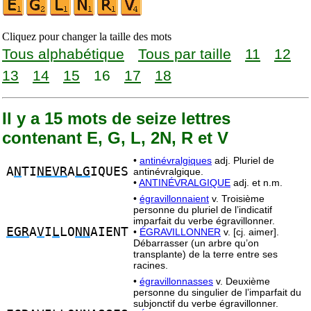
Cliquez pour changer la taille des mots
Tous alphabétique
Tous par taille
11
12
13
14
15
16
17
18
Il y a 15 mots de seize lettres
contenant E, G, L, 2N, R et V
•
antinévralgiques
adj. Pluriel de
A
N
TI
NEVR
A
LG
IQUES
antinévralgique.
•
ANTINÉVRALGIQUE
adj. et n.m.
•
égravillonnaient
v. Troisième
personne du pluriel de l’indicatif
imparfait du verbe égravillonner.
EGR
A
V
I
L
LO
NN
AIENT
•
ÉGRAVILLONNER
v. [cj. aimer].
Débarrasser (un arbre qu’on
transplante) de la terre entre ses
racines.
•
égravillonnasses
v. Deuxième
personne du singulier de l’imparfait du
subjonctif du verbe égravillonner.