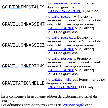
•
gouvernementales
adj. Féminin
G
OU
VERN
EME
N
TA
L
ES
pluriel de gouvernemental.
•
GOUVERNEMENTAL,
E, AUX adj.
•
gravillonnassent
v. Troisième
personne du pluriel de l’imparfait du
GR
A
V
I
L
LO
NN
ASS
E
NT
subjonctif du verbe gravillonner.
•
GRAVILLONNER
v. [cj. aimer].
Couvrir de gravillons.
•
gravillonnassiez
v. Deuxième
personne du pluriel de l’imparfait du
GR
A
V
I
L
LO
NN
ASSI
E
Z
subjonctif du verbe gravillonner.
•
GRAVILLONNER
v. [cj. aimer].
Couvrir de gravillons.
•
gravillonnerions
v. Première
personne du pluriel du conditionnel
GR
A
V
I
L
LO
NNE
RIONS
présent du verbe gravillonner.
•
GRAVILLONNER
v. [cj. aimer].
Couvrir de gravillons.
•
gravitationnelle
adj. Féminin singulier
GR
A
V
ITATIO
NNEL
LE
de gravitationnel.
•
GRAVITATIONNEL,
ELLE adj.
Liste conforme à la neuvième édition du dictionnaire officiel du
scrabble.
Les définitions sont de courts extraits de
WikWik.org
et de