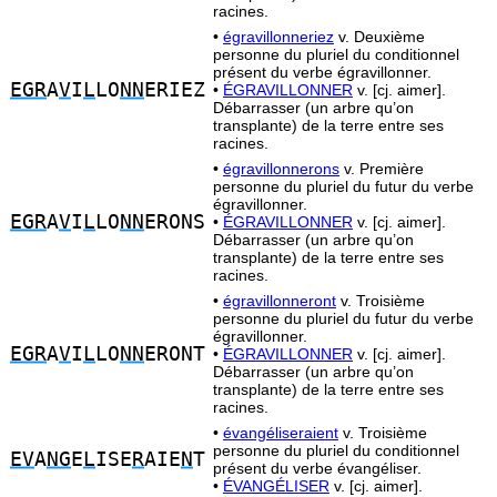
racines.
•
égravillonneriez
v. Deuxième
personne du pluriel du conditionnel
présent du verbe égravillonner.
EGR
A
V
I
L
LO
NN
ERIEZ
•
ÉGRAVILLONNER
v. [cj. aimer].
Débarrasser (un arbre qu’on
transplante) de la terre entre ses
racines.
•
égravillonnerons
v. Première
personne du pluriel du futur du verbe
égravillonner.
EGR
A
V
I
L
LO
NN
ERONS
•
ÉGRAVILLONNER
v. [cj. aimer].
Débarrasser (un arbre qu’on
transplante) de la terre entre ses
racines.
•
égravillonneront
v. Troisième
personne du pluriel du futur du verbe
égravillonner.
EGR
A
V
I
L
LO
NN
ERONT
•
ÉGRAVILLONNER
v. [cj. aimer].
Débarrasser (un arbre qu’on
transplante) de la terre entre ses
racines.
•
évangéliseraient
v. Troisième
personne du pluriel du conditionnel
EV
A
NG
E
L
ISE
R
AIE
N
T
présent du verbe évangéliser.
•
ÉVANGÉLISER
v. [cj. aimer].